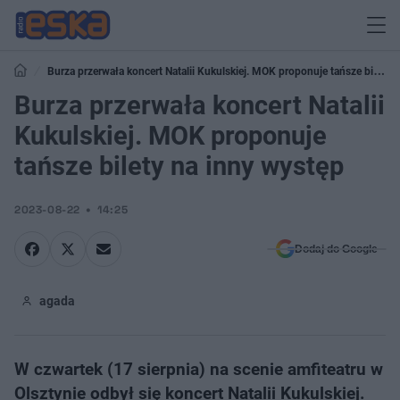
Burza przerwała koncert Natalii Kukulskiej. MOK proponuje tańsze bilety
na inny występ
Burza przerwała koncert Natalii
Kukulskiej. MOK proponuje
tańsze bilety na inny występ
2023-08-22
14:25
Dodaj do Google
agada
W czwartek (17 sierpnia) na scenie amfiteatru w
Olsztynie odbył się koncert Natalii Kukulskiej.