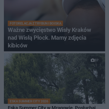
FOTORELACJA Z TRYBUN I BOISKA
Ważne zwycięstwo Wisły Kraków
nad Wisłą Płock. Mamy zdjęcia
kibiców
37
ESKA SUMMER CITY 2026
Eska Summer City w Mrągowie. Posłuchaj