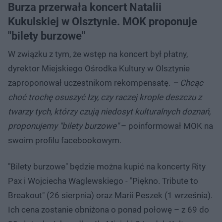
Burza przerwała koncert Natalii
Kukulskiej w Olsztynie. MOK proponuje
"bilety burzowe"
W związku z tym, że wstęp na koncert był płatny,
dyrektor Miejskiego Ośrodka Kultury w Olsztynie
zaproponował uczestnikom rekompensatę.
– Chcąc
choć trochę osuszyć łzy, czy raczej krople deszczu z
twarzy tych, którzy czują niedosyt kulturalnych doznań,
proponujemy "bilety burzowe"
– poinformował MOK na
swoim profilu facebookowym.
"Bilety burzowe" będzie można kupić na koncerty Rity
Pax i Wojciecha Waglewskiego - "Piękno. Tribute to
Breakout" (26 sierpnia) oraz Marii Peszek (1 września).
Ich cena zostanie obniżona o ponad połowę – z 69 do