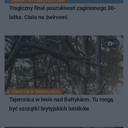
DRAMAT NA LUBELSZCZYŹNIE
Tragiczny finał poszukiwań zaginionego 30-
latka. Ciało na żwirowni
9
ODKRYCIE W ŚWINOUJŚCIU
Tajemnica w lesie nad Bałtykiem. Tu mogą
być szczątki brytyjskich lotników