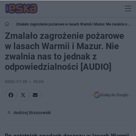
Zmalało zagrożenie pożarowe w lasach Warmii i Mazur. Nie zwalnia nas
to jednak z odpowiedzialności [AUDIO]
Zmalało zagrożenie pożarowe
w lasach Warmii i Mazur. Nie
zwalnia nas to jednak z
odpowiedzialności [AUDIO]
2020-07-23
13:09
Dodaj do Google
Andrzej Brzozowski
Po ostatnich opadach deszczu w lasach Warmii