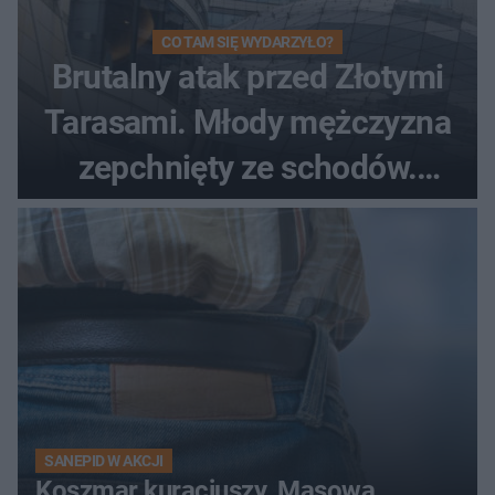
CO TAM SIĘ WYDARZYŁO?
Brutalny atak przed Złotymi
Tarasami. Młody mężczyzna
zepchnięty ze schodów.
Szokujące nagranie krąży po
sieci
SANEPID W AKCJI
Koszmar kuracjuszy. Masowa