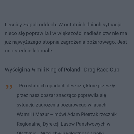
Leśnicy złapali oddech. W ostatnich dniach sytuacja
nieco się poprawiła i w większości nadleśnictw nie ma
już najwyższego stopnia zagrożenia pożarowego. Jest
ono średnie lub małe.
Wyścigi na ¼ mili King of Poland - Drag Race Cup
- Po ostatnich opadach deszczu, które przeszły
przez nasz obszar znacząco poprawiła się
sytuacja zagrożenia pożarowego w lasach
Warmii i Mazur – mówi Adam Pietrzak rzecznik
Regionalnej Dyrekcji Lasów Państwowych w
Olsztynie. - W tej chwili wilgotność ściółki