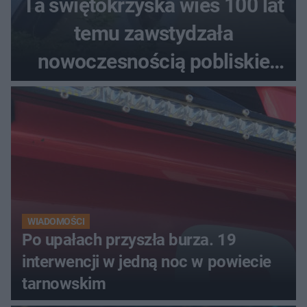
Ta świętokrzyska wieś 100 lat
temu zawstydzała
nowoczesnością pobliskie
miasta. Prąd, telefon i
luksusowa auta
WIADOMOŚCI
Po upałach przyszła burza. 19
interwencji w jedną noc w powiecie
tarnowskim