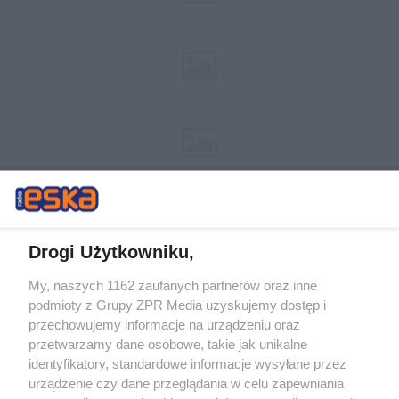
Drogi Użytkowniku,
My, naszych 1162 zaufanych partnerów oraz inne
Żaden utwór zamieszczony w serwisie nie może być powielany i
podmioty z Grupy ZPR Media uzyskujemy dostęp i
rozpowszechniany lub dalej rozpowszechniany w jakikolwiek sposób (w
tym także elektroniczny lub mechaniczny) na jakimkolwiek polu
przechowujemy informacje na urządzeniu oraz
eksploatacji w jakiejkolwiek formie, włącznie z umieszczaniem w
przetwarzamy dane osobowe, takie jak unikalne
Internecie bez pisemnej zgody właściciela praw. Jakiekolwiek użycie lub
identyfikatory, standardowe informacje wysyłane przez
wykorzystanie utworów w całości lub w części z naruszeniem prawa,
tzn. bez właściwej zgody, jest zabronione pod groźbą kary i może być
urządzenie czy dane przeglądania w celu zapewniania
ścigane prawnie.