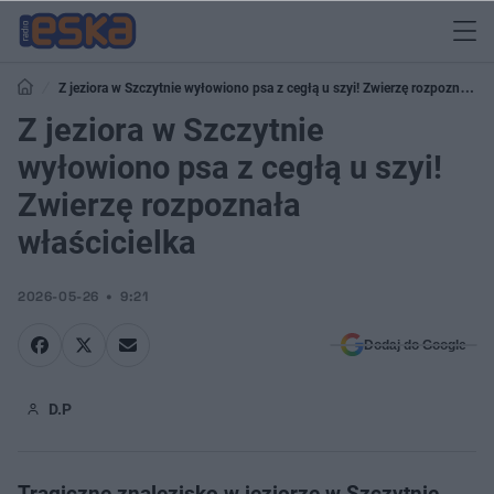
Z jeziora w Szczytnie wyłowiono psa z cegłą u szyi! Zwierzę rozpoznała
właścicielka
Z jeziora w Szczytnie
wyłowiono psa z cegłą u szyi!
Zwierzę rozpoznała
właścicielka
2026-05-26
9:21
Dodaj do Google
D.P
Tragiczne znalezisko w jeziorze w Szczytnie.