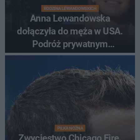
RODZINA LEWANDOWSKICH
Anna Lewandowska
dołączyła do męża w USA.
Podróż prywatnym
odrzutowcem to dopiero
początek!
PIŁKA NOŻNA
Zwycięstwo Chicago Fire.