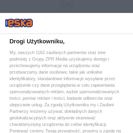
Drogi Użytkowniku,
My, naszych 1162 zaufanych partnerów oraz inne
Żaden utwór zamieszczony w serwisie nie może być powielany i
podmioty z Grupy ZPR Media uzyskujemy dostęp i
rozpowszechniany lub dalej rozpowszechniany w jakikolwiek sposób (w
tym także elektroniczny lub mechaniczny) na jakimkolwiek polu
przechowujemy informacje na urządzeniu oraz
eksploatacji w jakiejkolwiek formie, włącznie z umieszczaniem w Internecie
przetwarzamy dane osobowe, takie jak unikalne
bez pisemnej zgody właściciela praw. Jakiekolwiek użycie lub
wykorzystanie utworów w całości lub w części z naruszeniem prawa, tzn.
identyfikatory, standardowe informacje wysyłane przez
bez właściwej zgody, jest zabronione pod groźbą kary i może być ścigane
urządzenie czy dane przeglądania w celu zapewniania
prawnie.
spersonalizowanych reklam, wybór spersonalizowanych
treści, pomiar reklam i treści, badanie odbiorców oraz
ulepszanie usług. Za zgodą Użytkownika my i Zaufani
Partnerzy możemy używać dokładnych danych
geolokalizacyjnych oraz aktywnie skanować
charakterystykę urządzenia do celów identyfikacji.
O nas
Ponieważ cenimy Twoją prywatność, prosimy o zgodę na