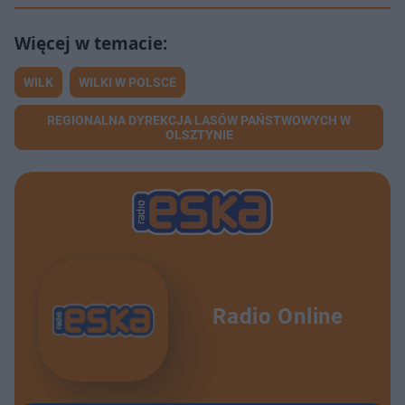
WILK
WILKI W POLSCE
REGIONALNA DYREKCJA LASÓW PAŃSTWOWYCH W
OLSZTYNIE
Radio Online