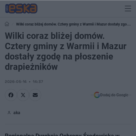
Wilki coraz bliżej domów. Cztery gminy z Warmii i Mazur dostały zgodę
na płoszenie drapieżników
Wilki coraz bliżej domów.
Cztery gminy z Warmii i Mazur
dostały zgodę na płoszenie
drapieżników
2026-05-14
14:37
Dodaj do Google
aka
Regionalna Dyrekcja Ochrony Środowiska w