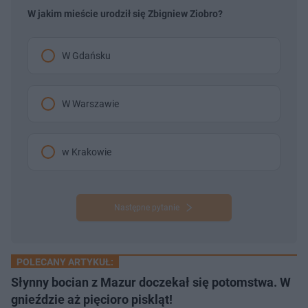
u
W jakim mieście urodził się Zbigniew Ziobro?
W Gdańsku
W Warszawie
w Krakowie
Następne pytanie
POLECANY ARTYKUŁ:
Słynny bocian z Mazur doczekał się potomstwa. W
gnieździe aż pięcioro piskląt!