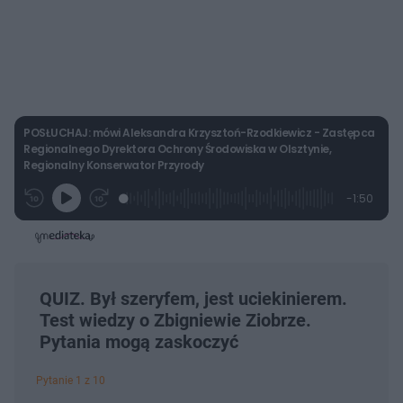
POSŁUCHAJ: mówi Aleksandra Krzysztoń-Rzodkiewicz - Zastępca
Regionalnego Dyrektora Ochrony Środowiska w Olsztynie,
Regionalny Konserwator Przyrody
L
P
P
P
-
1:50
G
o
r
r
o
z
r
a
z
z
o
a
d
e
e
s
j
t
e
w
w
a
d
i
i
ł
:
ń
ń
y
c
1
1
1
z
3
0
0
QUIZ. Był szeryfem, jest uciekinierem.
a
s
.
s
s
Â
Test wiedzy o Zbigniewie Ziobrze.
5
d
d
8
o
o
Pytania mogą zaskoczyć
%
t
p
u
r
ł
z
Pytanie 1 z 10
u
o
d