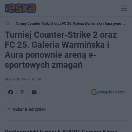
Turniej Counter-Strike 2 oraz FC 25. Galeria Warmińska i Aura ponownie
areną e-sportowych zmagań
Turniej Counter-Strike 2 oraz
FC 25. Galeria Warmińska i
Aura ponownie areną e-
sportowych zmagań
2025-08-19
13:34
Dodaj do Google
Oskar Biedrzyński
Ogólnopolski turniej E-SPORT Gaming Kings