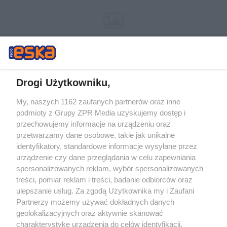
Drogi Użytkowniku,
My, naszych 1162 zaufanych partnerów oraz inne
Żaden utwór zamieszczony w serwisie nie może być powielany i
podmioty z Grupy ZPR Media uzyskujemy dostęp i
rozpowszechniany lub dalej rozpowszechniany w jakikolwiek sposób (w
przechowujemy informacje na urządzeniu oraz
tym także elektroniczny lub mechaniczny) na jakimkolwiek polu
eksploatacji w jakiejkolwiek formie, włącznie z umieszczaniem w
przetwarzamy dane osobowe, takie jak unikalne
Internecie bez pisemnej zgody właściciela praw. Jakiekolwiek użycie lub
identyfikatory, standardowe informacje wysyłane przez
wykorzystanie utworów w całości lub w części z naruszeniem prawa,
tzn. bez właściwej zgody, jest zabronione pod groźbą kary i może być
urządzenie czy dane przeglądania w celu zapewniania
ścigane prawnie.
spersonalizowanych reklam, wybór spersonalizowanych
treści, pomiar reklam i treści, badanie odbiorców oraz
ulepszanie usług. Za zgodą Użytkownika my i Zaufani
Partnerzy możemy używać dokładnych danych
geolokalizacyjnych oraz aktywnie skanować
charakterystykę urządzenia do celów identyfikacji.