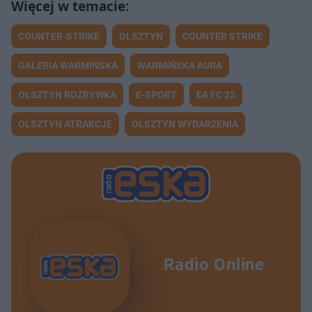
COUNTER-STRIKE
OLSZTYN
COUNTER STRIKE
GALERIA WARMIŃSKA
WARMIŃSKA AURA
OLSZTYN ROZRYWKA
E-SPORT
EA FC 25
OLSZTYN ATRAKCJE
OLSZTYN WYDARZENIA
Radio Online