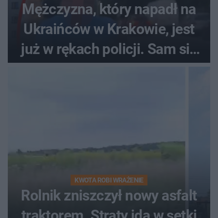
Mężczyzna, który napadł na
Ukraińców w Krakowie, jest
już w rękach policji. Sam się
zgłosił
KWOTA ROBI WRAŻENIE
Rolnik zniszczył nowy asfalt
traktorem. Straty idą w setki