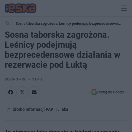
Sosna taborska zagrożona. Leśnicy podejmują bezprecedensowe
działania w rezerwacie pod Łuktą
Sosna taborska zagrożona.
Leśnicy podejmują
bezprecedensowe działania w
rezerwacie pod Łuktą
2026-07-06
13:43
Dodaj do Google
źródło informacji PAP
aka
To pierwsza taka decyzja w historii rezerwatu