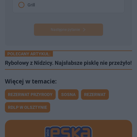
Grill
Następne pytanie
POLECANY ARTYKUŁ:
Rybołowy z Nidzicy. Najsłabsze pisklę nie przeżyło!
REZERWAT PRZYRODY
SOSNA
REZERWAT
RDLP W OLSZTYNIE