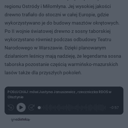
regionu Ostródy i Miłomłyna. Jej wysokiej jakości
drewno trafiało do stoczni w całej Europie, gdzie
wykorzystywano je do budowy masztów okrętowych.
Po II wojnie światowej drewno z sosny taborskiej
wykorzystano również podczas odbudowy Teatru
Narodowego w Warszawie. Dzięki planowanym
działaniom leśnicy mają nadzieję, że legendarna sosna
taborska pozostanie częścią warmińsko-mazurskich
lasów także dla przyszłych pokoleń.
POSŁUCHAJ: mówi Justyna Januszewicz , rzeczniczka RDOŚ w
Olsztynie
L
P
P
P
-
0:57
G
o
r
r
o
z
r
a
z
z
o
a
d
e
e
s
j
t
e
w
w
a
d
i
i
ł