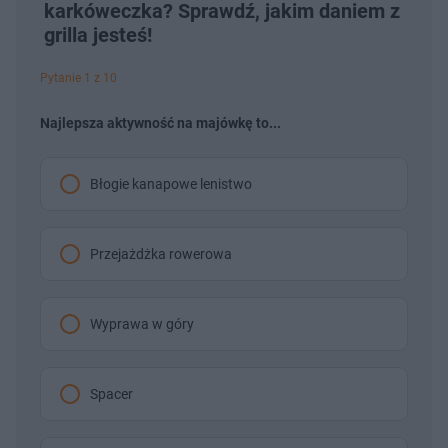
Â
karkóweczka? Sprawdź, jakim daniem z
9
d
d
%
o
o
grilla jesteś!
t
p
u
r
ł
z
Pytanie 1 z 10
u
o
d
u
Najlepsza aktywność na majówkę to...
Błogie kanapowe lenistwo
Przejażdżka rowerowa
Wyprawa w góry
Spacer