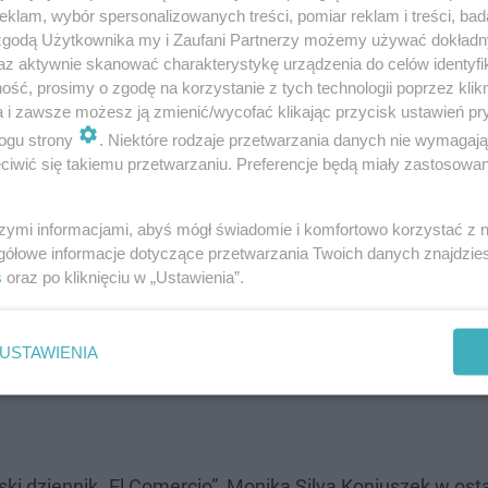
klam, wybór spersonalizowanych treści, pomiar reklam i treści, bad
 zgodą Użytkownika my i Zaufani Partnerzy możemy używać dokład
az aktywnie skanować charakterystykę urządzenia do celów identyfi
ść, prosimy o zgodę na korzystanie z tych technologii poprzez klikn
a i zawsze możesz ją zmienić/wycofać klikając przycisk ustawień pr
ogu strony
. Niektóre rodzaje przetwarzania danych nie wymagaj
iwić się takiemu przetwarzaniu. Preferencje będą miały zastosowanie
ukację kontynuowała w Olsztynie. Od 2014 roku mieszkał
szymi informacjami, abyś mógł świadomie i komfortowo korzystać z
gółowe informacje dotyczące przetwarzania Twoich danych znajdzi
ołeczną oraz publikowała informacje dotyczące – jak twi
s
oraz po kliknięciu w „Ustawienia”.
 publicznej. Na swoich profilach w mediach społecznośc
a, obrończyni Pachamamy (Matki Ziemi) oraz osób zagro
USTAWIENIA
i dziennik „El Comercio”, Monika Silva Koniuszek w ost