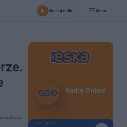
Słuchaj radia
Menu
rze.
e
Radio Online
daj do Google
TERAZ GRAMY