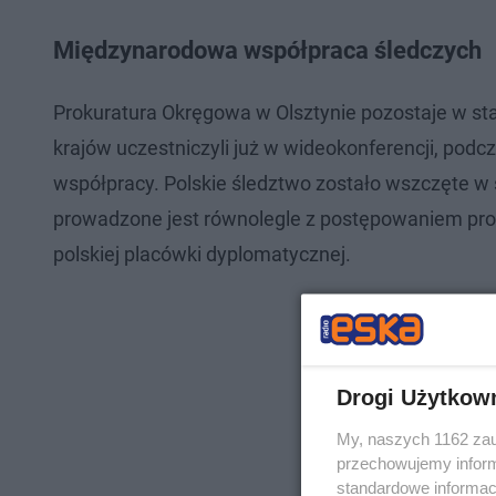
Międzynarodowa współpraca śledczych
Prokuratura Okręgowa w Olsztynie pozostaje w st
krajów uczestniczyli już w wideokonferencji, pod
współpracy. Polskie śledztwo zostało wszczęte w
prowadzone jest równolegle z postępowaniem pro
polskiej placówki dyplomatycznej.
Drogi Użytkow
My, naszych 1162 zau
przechowujemy informa
standardowe informac