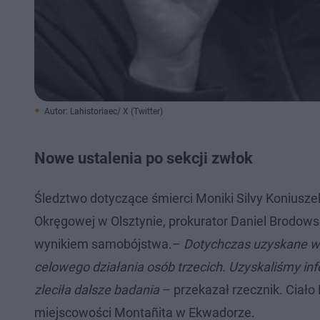
Autor: Lahistoriaec/ X (Twitter)
Nowe ustalenia po sekcji zwłok
Śledztwo dotyczące śmierci Moniki Silvy Koniusze
Okręgowej w Olsztynie, prokurator Daniel Brodowsk
wynikiem samobójstwa.–
Dotychczas uzyskane wy
celowego działania osób trzecich. Uzyskaliśmy inf
zleciła dalsze badania
– przekazał rzecznik. Ciało
miejscowości Montañita w Ekwadorze.