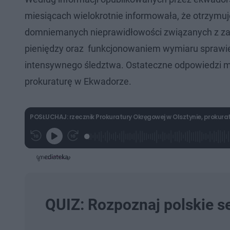
miesiącach wielokrotnie informowała, że otrzymuj
domniemanych nieprawidłowości związanych z zar
pieniędzy oraz funkcjonowaniem wymiaru sprawied
intensywnego śledztwa. Ostateczne odpowiedzi maj
prokuraturę w Ekwadorze.
POSŁUCHAJ: rzecznik Prokuratury Okręgowej w Olsztynie, prokurat
L
P
P
G
o
r
r
r
a
z
z
a
d
e
e
j
e
w
w
d
i
i
:
ń
ń
2
1
1
9
0
0
.
s
s
QUIZ: Rozpoznaj polskie s
2
d
d
3
o
o
%
t
p
u
r