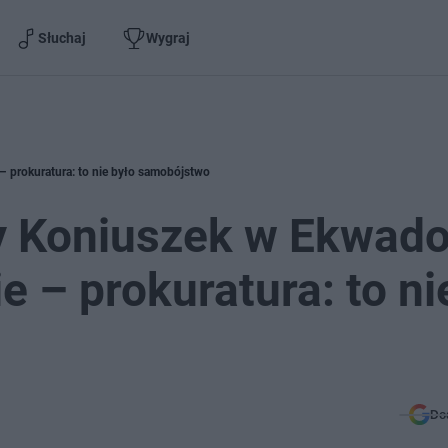
Słuchaj
Wygraj
– prokuratura: to nie było samobójstwo
y Koniuszek w Ekwado
 – prokuratura: to ni
Do