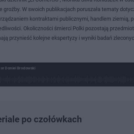
e groźby. W swoich publikacjach poruszała tematy doty
ządzaniem kontraktami publicznymi, handlem ziemią, 
liwości. Okoliczności śmierci Polki pozostają przedmi
ą przynieść kolejne ekspertyzy i wyniki badań zlecony
or Daniel Brodowski
eriale po czołówkach