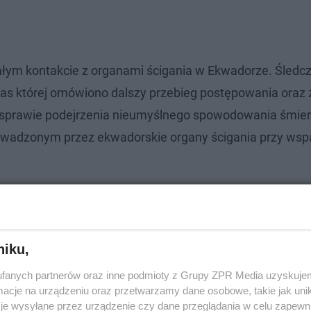
ałym kontakcie z organami ścigania w Ekwadorze. Śledcz
czas której omówiono dalszy przebieg postępowania oraz 
 sprawie podejrzenia nieumyślnego spowodowania śmierc
wadzonym przez ekwadorskie organy ścigania przy wsp
niku,
fanych partnerów oraz inne podmioty z Grupy ZPR Media uzyskujem
cje na urządzeniu oraz przetwarzamy dane osobowe, takie jak unika
je wysyłane przez urządzenie czy dane przeglądania w celu zapewn