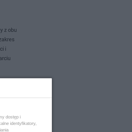
y z obu
zakres
i i
arciu
y dostęp i
lne identyfikatory,
iania