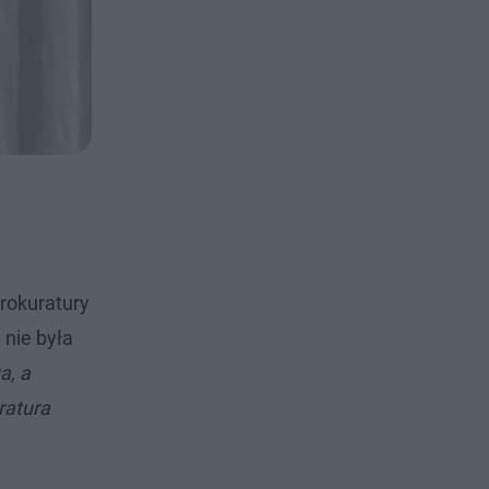
rokuratury
 nie była
a, a
ratura
w