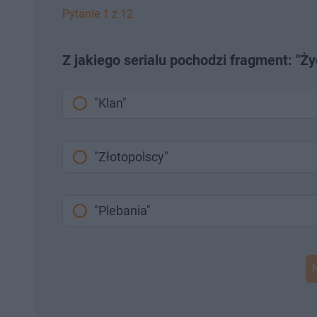
ł
z
Pytanie 1 z 12
u
o
d
u
Z jakiego serialu pochodzi fragment: "Ży
"Klan"
"Złotopolscy"
"Plebania"