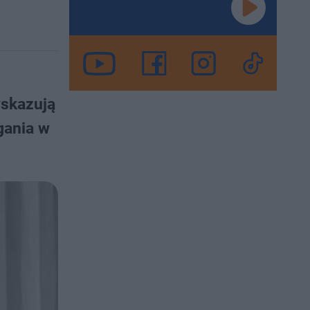
wskazują
gania w