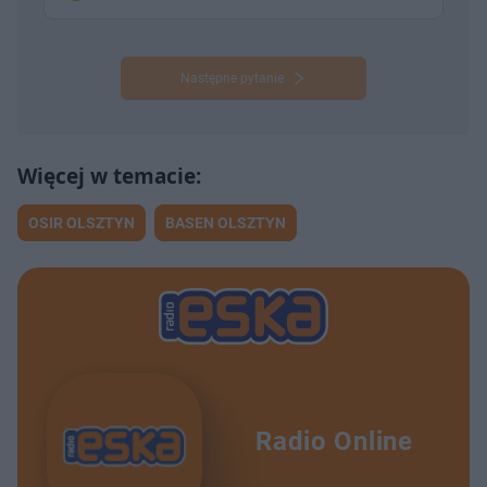
Następne pytanie
OSIR OLSZTYN
BASEN OLSZTYN
Radio Online