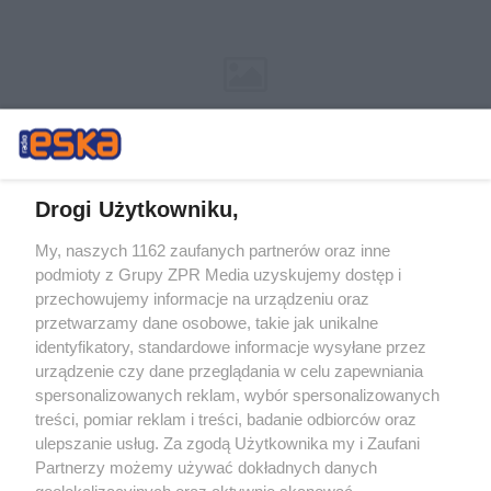
Drogi Użytkowniku,
My, naszych 1162 zaufanych partnerów oraz inne
Żaden utwór zamieszczony w serwisie nie może być powielany i
podmioty z Grupy ZPR Media uzyskujemy dostęp i
rozpowszechniany lub dalej rozpowszechniany w jakikolwiek sposób (w
tym także elektroniczny lub mechaniczny) na jakimkolwiek polu
przechowujemy informacje na urządzeniu oraz
eksploatacji w jakiejkolwiek formie, włącznie z umieszczaniem w
przetwarzamy dane osobowe, takie jak unikalne
Internecie bez pisemnej zgody właściciela praw. Jakiekolwiek użycie lub
identyfikatory, standardowe informacje wysyłane przez
wykorzystanie utworów w całości lub w części z naruszeniem prawa,
tzn. bez właściwej zgody, jest zabronione pod groźbą kary i może być
urządzenie czy dane przeglądania w celu zapewniania
ścigane prawnie.
spersonalizowanych reklam, wybór spersonalizowanych
treści, pomiar reklam i treści, badanie odbiorców oraz
ulepszanie usług. Za zgodą Użytkownika my i Zaufani
Partnerzy możemy używać dokładnych danych
geolokalizacyjnych oraz aktywnie skanować