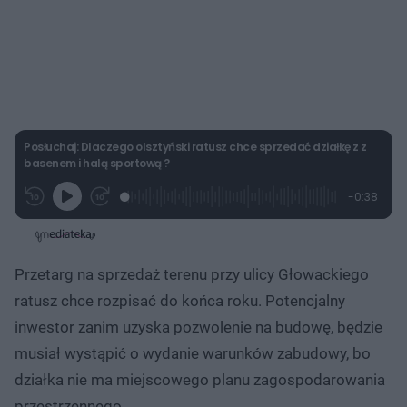
Posłuchaj: Dlaczego olsztyński ratusz chce sprzedać działkę z z
basenem i halą sportową ?
L
P
P
P
-
0:38
G
o
r
r
o
z
r
a
z
z
o
a
d
e
e
s
j
t
e
w
w
a
d
i
i
ł
:
ń
ń
y
Przetarg na sprzedaż terenu przy ulicy Głowackiego
c
3
1
1
z
8
0
0
a
ratusz chce rozpisać do końca roku. Potencjalny
s
.
s
s
Â
6
d
d
inwestor zanim uzyska pozwolenie na budowę, będzie
9
o
o
%
t
p
musiał wystąpić o wydanie warunków zabudowy, bo
u
r
ł
z
działka nie ma miejscowego planu zagospodarowania
u
o
d
przestrzennego.