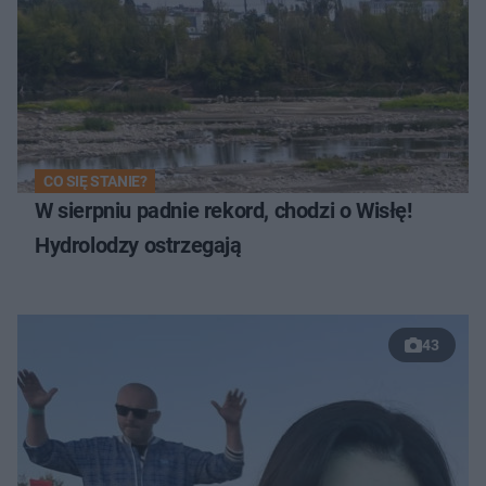
CO SIĘ STANIE?
W sierpniu padnie rekord, chodzi o Wisłę!
Hydrolodzy ostrzegają
43