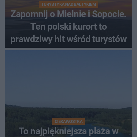
TURYSTYKA NAD BAŁTYKIEM
Zapomnij o Mielnie i Sopocie.
Ten polski kurort to
prawdziwy hit wśród turystów
CIEKAWOSTKA
To najpiękniejsza plaża w