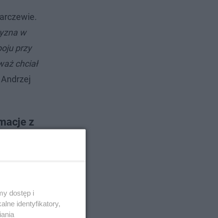
Barczewie.
yzna w
oju przy
waż chciał
. Andrzej
macje z
y dostęp i
lne identyfikatory,
iania