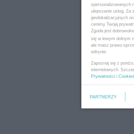
spersonalizowanych re
ulepszanie usług. Za
geolokalizacyjnych or
cenimy Twoją prywatno
Zgoda jest dobrowoln
się w lewym dolnym r
ale masz prawo sprzec
witrynie.
Zapoznaj się z poniż
internetowych. Szcze
Prywatności
i
Cookie
PARTNERZY