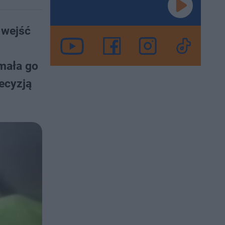
 wejść
ymała go
ecyzją