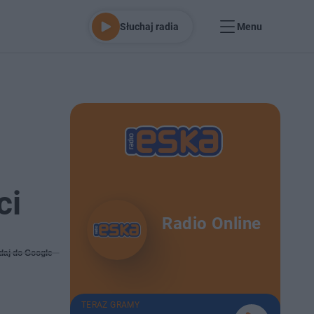
Słuchaj radia
Menu
ci
Radio Online
daj do Google
TERAZ GRAMY