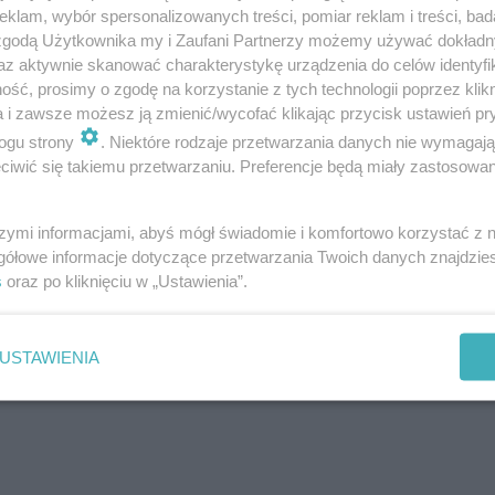
klam, wybór spersonalizowanych treści, pomiar reklam i treści, bad
 zgodą Użytkownika my i Zaufani Partnerzy możemy używać dokład
az aktywnie skanować charakterystykę urządzenia do celów identyfi
ść, prosimy o zgodę na korzystanie z tych technologii poprzez klikn
a i zawsze możesz ją zmienić/wycofać klikając przycisk ustawień pr
ogu strony
. Niektóre rodzaje przetwarzania danych nie wymagaj
iwić się takiemu przetwarzaniu. Preferencje będą miały zastosowanie
ESKA Olsztyn
szymi informacjami, abyś mógł świadomie i komfortowo korzystać z
gółowe informacje dotyczące przetwarzania Twoich danych znajdzi
s
oraz po kliknięciu w „Ustawienia”.
USTAWIENIA