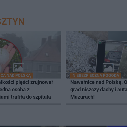
SZTYN
CA NAD POLSKĄ
NIEBEZPIECZNA POGODA
lkości pięści zrujnował
Nawałnice nad Polską. 
Jedna osoba z
grad niszczy dachy i aut
ami trafiła do szpitala
Mazurach!