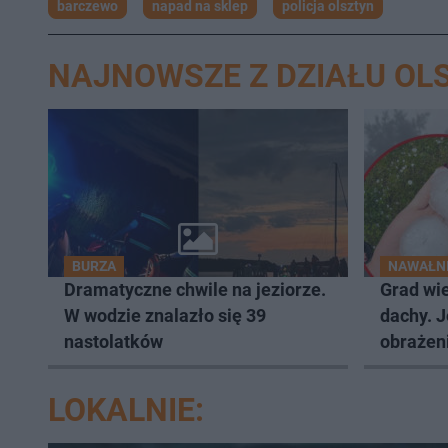
barczewo
napad na sklep
policja olsztyn
NAJNOWSZE Z DZIAŁU OL
BURZA
NAWAŁNI
Dramatyczne chwile na jeziorze.
Grad wie
W wodzie znalazło się 39
dachy. 
nastolatków
obrażeni
LOKALNIE: