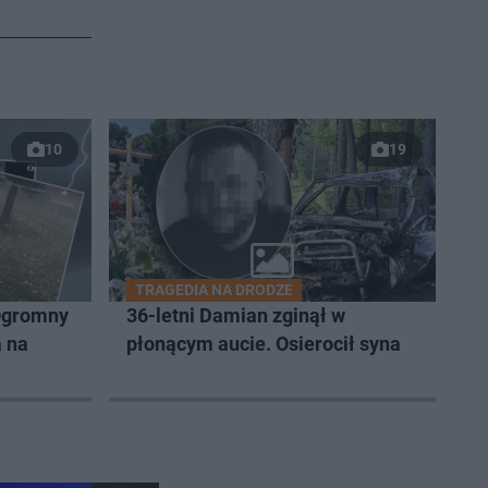
10
19
TRAGEDIA NA DRODZE
Ogromny
36-letni Damian zginął w
a na
płonącym aucie. Osierocił syna