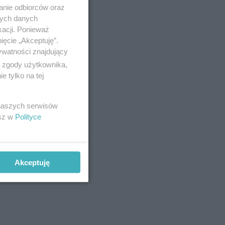
anie odbiorców oraz
nych danych
kacji. Ponieważ
ięcie „Akceptuję”.
ywatności znajdujący
ą zgody użytkownika,
 tylko na tej
 naszych serwisów
esz w
Polityce
Akceptuję