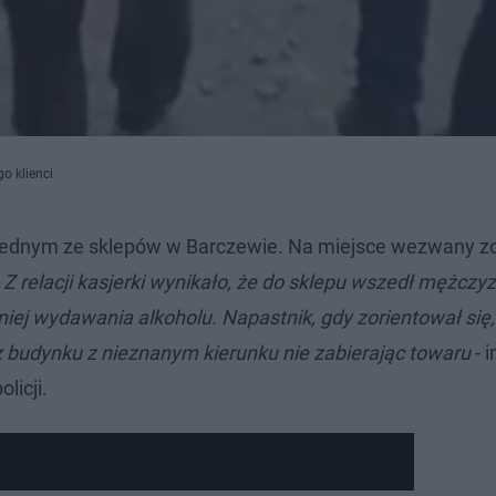
o klienci
w jednym ze sklepów w Barczewie. Na miejsce wezwany z
- Z relacji kasjerki wynikało, że do sklepu wszedł mężczyz
ej wydawania alkoholu. Napastnik, gdy zorientował się,
 z budynku z nieznanym kierunku nie zabierając towaru
- 
licji.