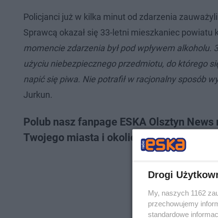
Policjanci już w kilka minut od zdarzenia zauważy
Sprawcą okazał się 33-letni mieszkaniec powiatu kę
momencie zdarzenia był pod wpływem alkoholu. 33-
użyciu niebezpiecznego przedmiotu, do którego się 
napić się piwa. Nie potrafił w racjonalny sposób
Jurkun.
Polub nasz fanpage ESKA Olsztyn News n
Twojego miasta i okolicy
Drogi Użytkow
My, naszych 1162 zau
przechowujemy informa
standardowe informac