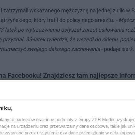
li i zatrzymali wskazanego mężczyznę na jednej z ulic w 
trzyńskiego, który trafił do policyjnego aresztu.
- Mężcz
latek po wytrzeźwieniu usłyszał zarzut usiłowania rozb
przyznał. 33-latek twierdził, że wszedł do sklepu, ponie
 wytłumaczyć swojego dalszego zachowania
- podaje sierż
a Facebooku! Znajdziesz tam najlepsze infor
niku,
fanych partnerów oraz inne podmioty z Grupy ZPR Media uzyskujem
cje na urządzeniu oraz przetwarzamy dane osobowe, takie jak unika
je wysyłane przez urządzenie czy dane przeglądania w celu zapewn