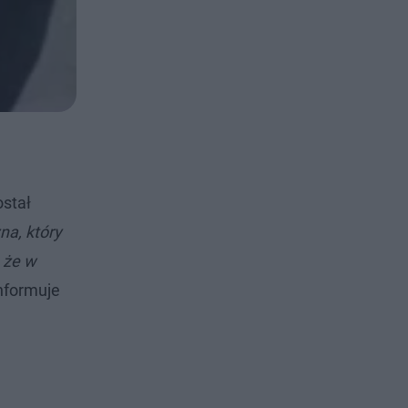
ostał
na, który
 że w
informuje