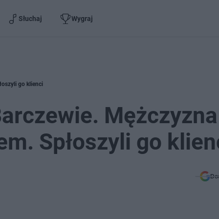
Słuchaj
Wygraj
oszyli go klienci
Barczewie. Mężczyzna
em. Spłoszyli go klien
Do