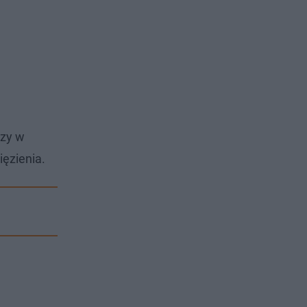
czy w
ęzienia.