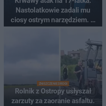
Krwawy atak na 17-latka.
Nastolatkowie zadali mu
ciosy ostrym narzędziem. O
ich losach zdecyduje sąd
rodzinny
ZNISZCZENIE DROGI
Rolnik z Ostropy usłyszał
zarzuty za zaoranie asfaltu.