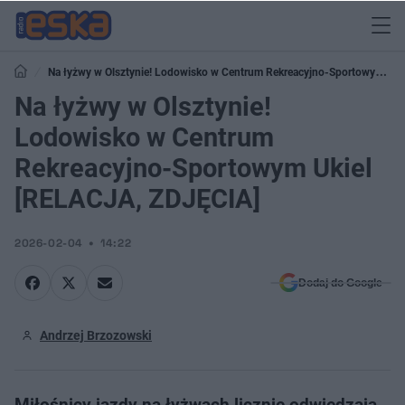
Na łyżwy w Olsztynie! Lodowisko w Centrum Rekreacyjno-Sportowym
Ukiel [RELACJA, ZDJĘCIA]
Na łyżwy w Olsztynie!
Lodowisko w Centrum
Rekreacyjno-Sportowym Ukiel
[RELACJA, ZDJĘCIA]
2026-02-04
14:22
Dodaj do Google
Andrzej Brzozowski
Miłośnicy jazdy na łyżwach licznie odwiedzają