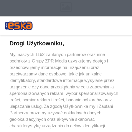
Drogi Użytkowniku,
My, naszych 1162 zaufanych partnerów oraz inne
Żaden utwór zamieszczony w serwisie nie może być powielany i
podmioty z Grupy ZPR Media uzyskujemy dostęp i
rozpowszechniany lub dalej rozpowszechniany w jakikolwiek sposób (w
tym także elektroniczny lub mechaniczny) na jakimkolwiek polu
przechowujemy informacje na urządzeniu oraz
eksploatacji w jakiejkolwiek formie, włącznie z umieszczaniem w
przetwarzamy dane osobowe, takie jak unikalne
Internecie bez pisemnej zgody właściciela praw. Jakiekolwiek użycie lub
identyfikatory, standardowe informacje wysyłane przez
wykorzystanie utworów w całości lub w części z naruszeniem prawa,
tzn. bez właściwej zgody, jest zabronione pod groźbą kary i może być
urządzenie czy dane przeglądania w celu zapewniania
ścigane prawnie.
spersonalizowanych reklam, wybór spersonalizowanych
treści, pomiar reklam i treści, badanie odbiorców oraz
ulepszanie usług. Za zgodą Użytkownika my i Zaufani
Partnerzy możemy używać dokładnych danych
geolokalizacyjnych oraz aktywnie skanować
charakterystykę urządzenia do celów identyfikacji.
Ponieważ cenimy Twoją prywatność, prosimy o zgodę na