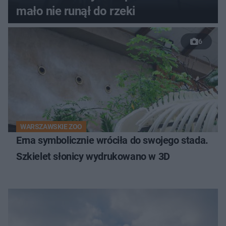
mało nie runął do rzeki
6
WARSZAWSKIE ZOO
Erna symbolicznie wróciła do swojego stada.
Szkielet słonicy wydrukowano w 3D