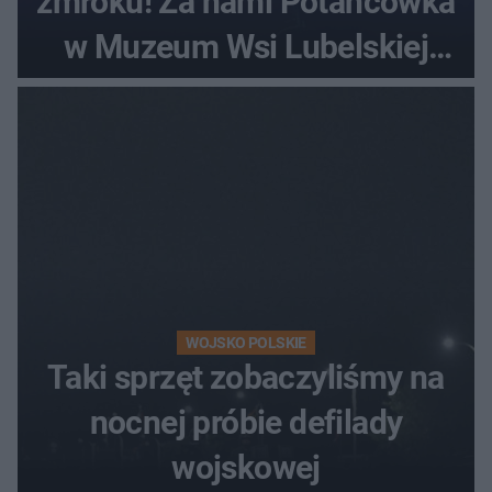
zmroku! Za nami Potańcówka
w Muzeum Wsi Lubelskiej
[ZDJĘCIA]
WOJSKO POLSKIE
Taki sprzęt zobaczyliśmy na
nocnej próbie defilady
wojskowej