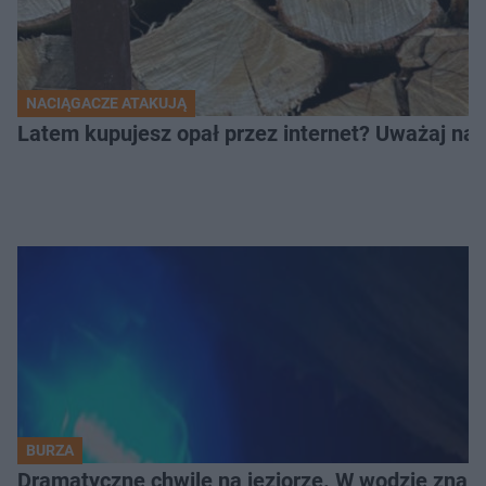
NACIĄGACZE ATAKUJĄ
Latem kupujesz opał przez internet? Uważaj na 
BURZA
Dramatyczne chwile na jeziorze. W wodzie znala