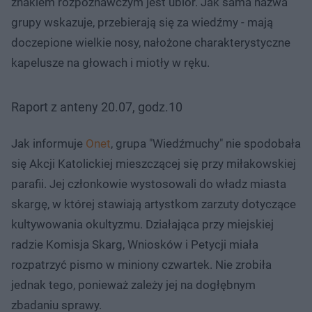
znakiem rozpoznawczym jest ubiór. Jak sama nazwa
grupy wskazuje, przebierają się za wiedźmy - mają
doczepione wielkie nosy, nałożone charakterystyczne
kapelusze na głowach i miotły w ręku.
Raport z anteny 20.07, godz.10
Jak informuje
Onet
, grupa "Wiedźmuchy" nie spodobała
się Akcji Katolickiej mieszczącej się przy miłakowskiej
parafii. Jej członkowie wystosowali do władz miasta
skargę, w której stawiają artystkom zarzuty dotyczące
kultywowania okultyzmu. Działająca przy miejskiej
radzie Komisja Skarg, Wniosków i Petycji miała
rozpatrzyć pismo w miniony czwartek. Nie zrobiła
jednak tego, ponieważ zależy jej na dogłębnym
zbadaniu sprawy.