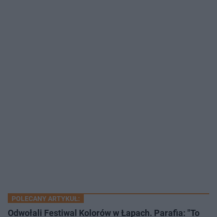
POLECANY ARTYKUŁ:
Odwołali Festiwal Kolorów w Łapach. Parafia: "To