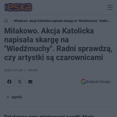
Miłakowo. Akcja Katolicka napisała skargę na "Wiedźmuchy". Radni
sprawdzą, czy artystki są czarownicami
Miłakowo. Akcja Katolicka
napisała skargę na
"Wiedźmuchy". Radni sprawdzą,
czy artystki są czarownicami
2021-07-20
14:08
Dodaj do Google
agada
Działająca przy miejscowej parafii Akcja