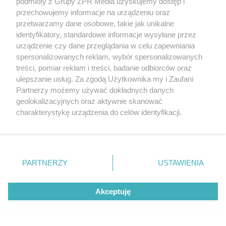
podmioty z Grupy ZPR Media uzyskujemy dostęp i
ZOBACZ WIĘCEJ
przechowujemy informacje na urządzeniu oraz
przetwarzamy dane osobowe, takie jak unikalne
identyfikatory, standardowe informacje wysyłane przez
urządzenie czy dane przeglądania w celu zapewniania
spersonalizowanych reklam, wybór spersonalizowanych
treści, pomiar reklam i treści, badanie odbiorców oraz
ulepszanie usług. Za zgodą Użytkownika my i Zaufani
Partnerzy możemy używać dokładnych danych
geolokalizacyjnych oraz aktywnie skanować
charakterystykę urządzenia do celów identyfikacji.
Ponieważ cenimy Twoją prywatność, prosimy o zgodę na
korzystanie z tych technologii poprzez kliknięcie
„Akceptuję”. Zgoda jest dobrowolna i zawsze możesz ją
zmienić/wycofać klikając przycisk ustawień prywatności
PARTNERZY
USTAWIENIA
znajdujący się w lewym dolnym rogu strony
. Niektóre
rodzaje przetwarzania danych nie wymagają zgody
Akceptuję
użytkownika, ale masz prawo sprzeciwić się takiemu
przetwarzaniu. Preferencje będą miały zastosowanie tylko
na tej witrynie.