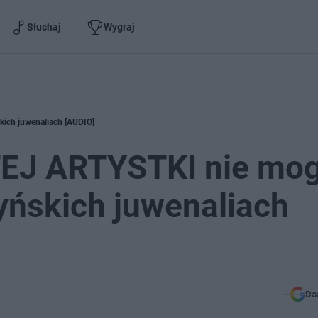
Słuchaj
Wygraj
kich juwenaliach [AUDIO]
TEJ ARTYSTKI nie mo
yńskich juwenaliach
Do