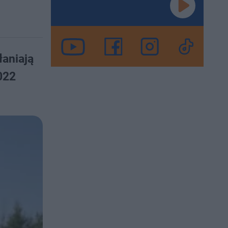
łaniają
022