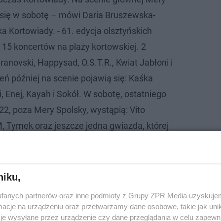
się w sobotę – mówi Daria Bruszewska-
ka Kortowiady. - 61. edycja olsztyńskich
 15 koncertów na plaży kortowskiej. 2
anovski, Happysad, O.S.T.R., Kwiat Jabłoni i
eń później na scenie pojawią się: Kaśka
 Enej, Kayah i Sokół. W sobotę, ostatniego
22, poza Mery Spolsky, wystąpią: Vito
Tymek oraz jeszcze jedna gwiazda, której
19 kwietnia w samo południe.
niku,
HARLI XCX, ZRANIONE PTAKI, NICOLAS
fanych partnerów oraz inne podmioty z Grupy ZPR Media uzyskujem
cje na urządzeniu oraz przetwarzamy dane osobowe, takie jak unika
je wysyłane przez urządzenie czy dane przeglądania w celu zapewn