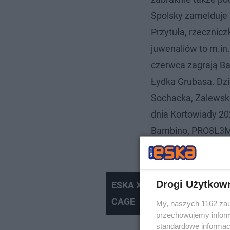
Spolsky zamelduje 
Przytuła, rzecznicz
juwenaliów to m.in.
czerwca zagrają Bar
Łydka Grubasa. Dzi
Sochacka, Zalewski,
dnia Kortowiady 20
Bambino, PRO8L3M, 
nazwisko poznamy 
Drogi Użytkow
ESKA XD #046 LUNCHBOX, C
CAGE
My, naszych 1162 zau
przechowujemy informa
standardowe informac