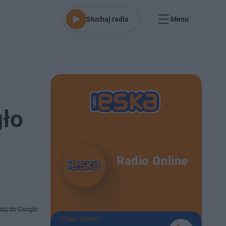
Słuchaj radia
Menu
gło
Radio Online
daj do Google
TERAZ GRAMY