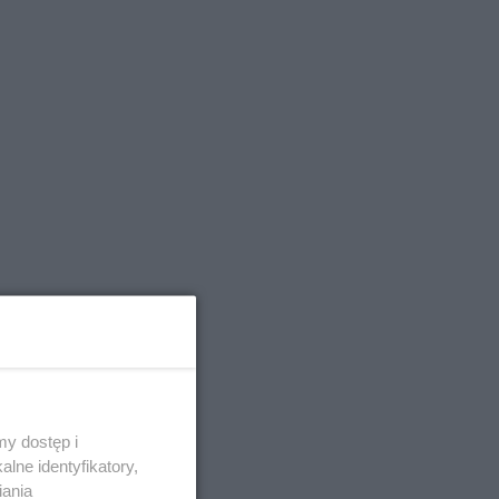
y dostęp i
lne identyfikatory,
iania