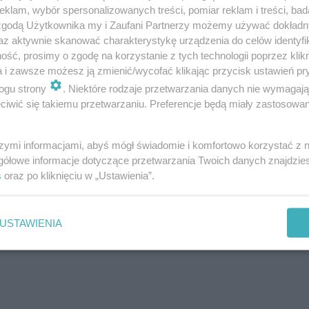
klam, wybór spersonalizowanych treści, pomiar reklam i treści, bad
ka Daria Bruszewska-Przytuła
 zgodą Użytkownika my i Zaufani Partnerzy możemy używać dokład
az aktywnie skanować charakterystykę urządzenia do celów identyfi
ść, prosimy o zgodę na korzystanie z tych technologii poprzez klikn
a i zawsze możesz ją zmienić/wycofać klikając przycisk ustawień pr
ogu strony
. Niektóre rodzaje przetwarzania danych nie wymagaj
iwić się takiemu przetwarzaniu. Preferencje będą miały zastosowanie
szymi informacjami, abyś mógł świadomie i komfortowo korzystać z
gółowe informacje dotyczące przetwarzania Twoich danych znajdzi
s
oraz po kliknięciu w „Ustawienia”.
USTAWIENIA