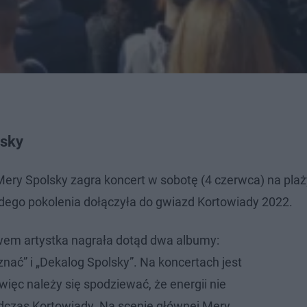
lsky
ery Spolsky zagra koncert w sobotę (4 czerwca) na plaż
odego pokolenia dołączyła do gwiazd Kortowiady 2022.
wem artystka nagrała dotąd dwa albumy:
nać” i „Dekalog Spolsky”. Na koncertach jest
ięc należy się spodziewać, że energii nie
dczas Kortowiady. Na scenie głównej Mery