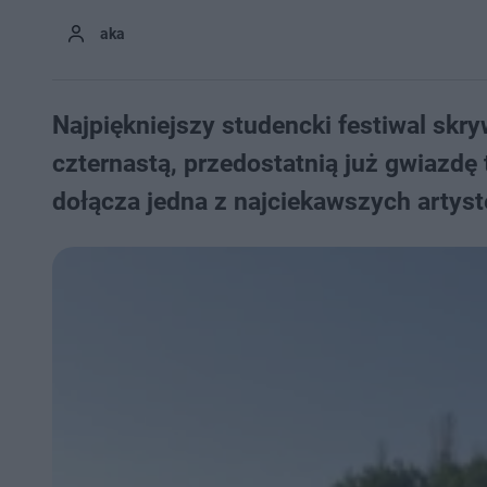
aka
Najpiękniejszy studencki festiwal skry
czternastą, przedostatnią już gwiazd
dołącza jedna z najciekawszych artys