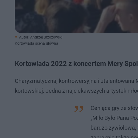
Autor: Andrzej Brzozowski
Kortowiada scena główna
Kortowiada 2022 z koncertem Mery Spo
Charyzmatyczna, kontrowersyjna i utalentowana M
kortowskiej. Jedna z najciekawszych artystek mł
Ceniąca gry ze sło
„Miło Było Pana Poz
bardzo żywiołowa, w
zabraknie także po