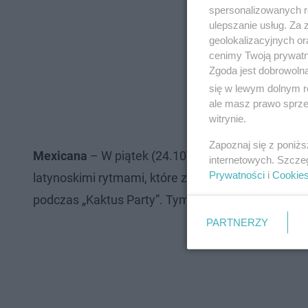
spersonalizowanych re
ulepszanie usług. Za
geolokalizacyjnych or
cenimy Twoją prywatno
Zgoda jest dobrowoln
się w lewym dolnym r
ale masz prawo sprzec
witrynie.
Zapoznaj się z poniż
Mexicana
– W piątek (24.10) jak zawsze czeka Wa
internetowych. Szcze
Prywatności
i
Cookie
latynoskimi rytmami, które zapewni DJ Poster. W
podczas „Kaktus Party”. Tym razem jednak za ster
PARTNERZY