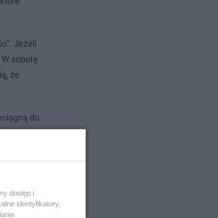
które
o”. Jeżeli
. W sobotę
ią, że
wyciągną do
w, która
y dostęp i
lne identyfikatory,
iania