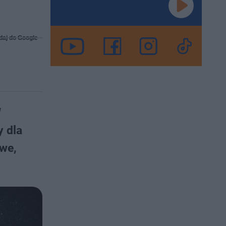
daj do Google
W
y dla
owe,