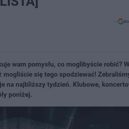
[LISTA]
Do
akuje wam pomysłu, co moglibyście robić? 
niż mogliście się tego spodziewać! Zebraliśm
e na najbliższy tydzień. Klubowe, koncert
ły poniżej.