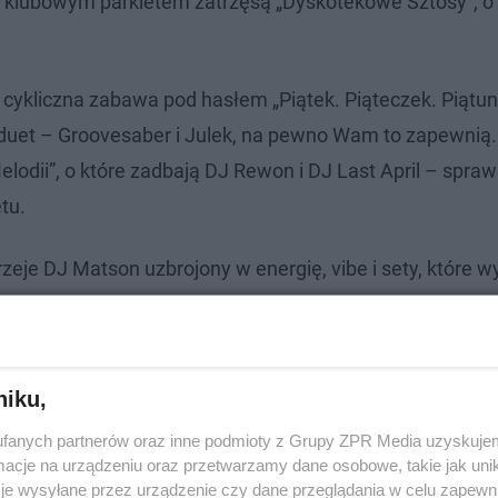
– klubowym parkietem zatrzęsą „Dyskotekowe Sztosy”, o 
cykliczna zabawa pod hasłem „Piątek. Piąteczek. Piątuni
i duet – Groovesaber i Julek, na pewno Wam to zapewnią
lodii”, o które zadbają DJ Rewon i DJ Last April – spraw
tu.
zeje DJ Matson uzbrojony w energię, vibe i sety, które 
otę (25.10) spodziewajcie się tanecznej mieszanki rytmó
J Piotr Krongauz.
niku,
fanych partnerów oraz inne podmioty z Grupy ZPR Media uzyskujem
cje na urządzeniu oraz przetwarzamy dane osobowe, takie jak unika
je wysyłane przez urządzenie czy dane przeglądania w celu zapewn