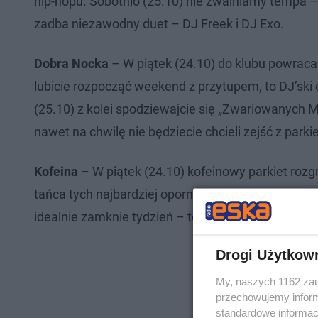
hip-hopu. Sobotnio (25.10) nie zwalniamy tempa 
zadba niezawodny duet – DJ Freek i DJ Exo.
Dobra Nocka
– W piątek (24.10) do klubu powraca 
lubicie rozpocząć weekend z przytupem, to DJ’sk
(25.10) z kolei spodziewajcie się „Zwariowanych Me
nawet na chwilę nie będziecie chcieli zejść z parkie
Kofeina
– W piątek (24.10) kofeinowy parkiet rozgr
tańca tych najbardziej opornych. Natomiast w sob
idealnie zamknie tydzień – to wszystko zapewni D
Drogi Użytkow
My, naszych 1162 zau
przechowujemy informa
standardowe informac