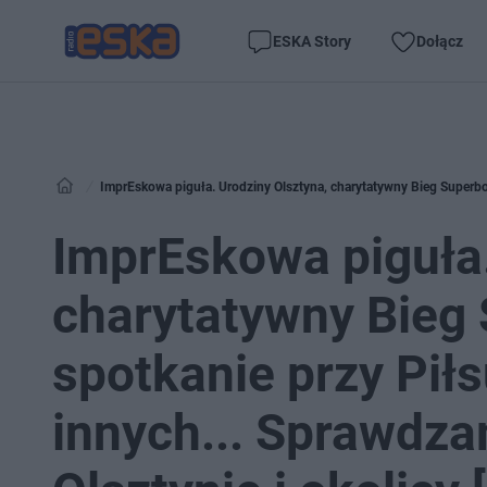
ESKA Story
Dołącz
ImprEskowa piguła.
charytatywny Bieg 
spotkanie przy Piłs
innych... Sprawdza