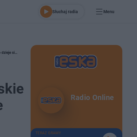
Słuchaj radia
Menu
ImprEskowa piguła. Urodziny Olsztyna, charytatywny Bieg Superbohatera, piłkarskie spotkanie przy Piłsudskiego i wiele, wiele innych... Sprawdzamy co dzieje się w Olsztynie i okolicy [LISTA]
skie
Radio Online
e
TERAZ GRAMY