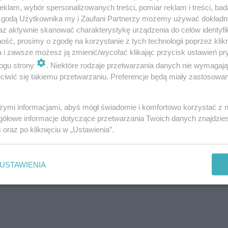
klam, wybór spersonalizowanych treści, pomiar reklam i treści, bad
 zgodą Użytkownika my i Zaufani Partnerzy możemy używać dokład
az aktywnie skanować charakterystykę urządzenia do celów identyfi
ść, prosimy o zgodę na korzystanie z tych technologii poprzez klikn
a i zawsze możesz ją zmienić/wycofać klikając przycisk ustawień pr
ogu strony
. Niektóre rodzaje przetwarzania danych nie wymagaj
iwić się takiemu przetwarzaniu. Preferencje będą miały zastosowanie
szymi informacjami, abyś mógł świadomie i komfortowo korzystać z
s „Piątkowa Fiesta” wypełniona po brzegi najgorętszymi
gółowe informacje dotyczące przetwarzania Twoich danych znajdzi
s
oraz po kliknięciu w „Ustawienia”.
 sobotę (25.10) możecie spodziewać się podobnych brzm
ami zasiądzie DJ Sunset.
USTAWIENIA