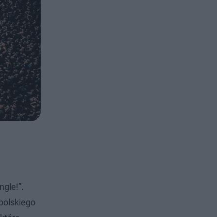
gle!”.
polskiego