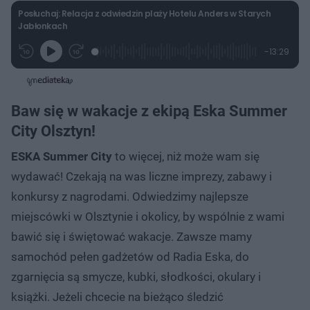
Posłuchaj: Relacja z odwiedzin plaży Hotelu Anders w Starych
Jabłonkach
L
P
P
P
-
13:29
G
o
r
r
o
z
r
a
z
z
o
a
d
e
e
s
j
t
e
w
w
a
d
i
i
ł
:
ń
ń
y
Baw się w wakacje z ekipą Eska Summer
c
1
1
1
z
.
0
0
a
City Olsztyn!
s
8
s
s
Â
5
d
d
%
o
o
ESKA Summer City
to więcej, niż może wam się
t
p
u
r
wydawać! Czekają na was liczne imprezy, zabawy i
ł
z
u
o
konkursy z nagrodami. Odwiedzimy najlepsze
d
u
miejscówki w Olsztynie i okolicy, by wspólnie z wami
bawić się i świętować wakacje. Zawsze mamy
samochód pełen gadżetów od Radia Eska, do
zgarnięcia są smycze, kubki, słodkości, okulary i
książki. Jeżeli chcecie na bieżąco śledzić