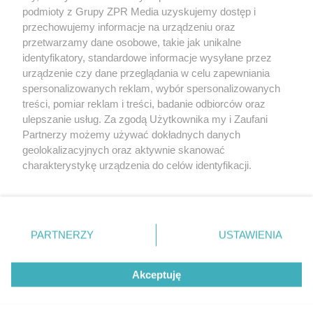
Żaden utwór zamieszczony w serwisie nie może być powielany i
podmioty z Grupy ZPR Media uzyskujemy dostęp i
rozpowszechniany lub dalej rozpowszechniany w jakikolwiek sposób (w
tym także elektroniczny lub mechaniczny) na jakimkolwiek polu
przechowujemy informacje na urządzeniu oraz
eksploatacji w jakiejkolwiek formie, włącznie z umieszczaniem w
przetwarzamy dane osobowe, takie jak unikalne
Internecie bez pisemnej zgody właściciela praw. Jakiekolwiek użycie lub
identyfikatory, standardowe informacje wysyłane przez
wykorzystanie utworów w całości lub w części z naruszeniem prawa,
tzn. bez właściwej zgody, jest zabronione pod groźbą kary i może być
urządzenie czy dane przeglądania w celu zapewniania
ścigane prawnie.
spersonalizowanych reklam, wybór spersonalizowanych
treści, pomiar reklam i treści, badanie odbiorców oraz
ulepszanie usług. Za zgodą Użytkownika my i Zaufani
Partnerzy możemy używać dokładnych danych
geolokalizacyjnych oraz aktywnie skanować
charakterystykę urządzenia do celów identyfikacji.
Ponieważ cenimy Twoją prywatność, prosimy o zgodę na
O nas
korzystanie z tych technologii poprzez kliknięcie
Informacje prawne
„Akceptuję”. Zgoda jest dobrowolna i zawsze możesz ją
zmienić/wycofać klikając przycisk ustawień prywatności
PARTNERZY
USTAWIENIA
Nasze serwisy
znajdujący się w lewym dolnym rogu strony
. Niektóre
rodzaje przetwarzania danych nie wymagają zgody
© 2026 Grupa ZPR Media
Akceptuję
użytkownika, ale masz prawo sprzeciwić się takiemu
przetwarzaniu. Preferencje będą miały zastosowanie tylko
na tej witrynie.