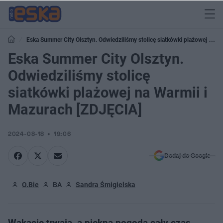
Eska Summer City Olsztyn. Odwiedziliśmy stolicę siatkówki plażowej na
Warmii i Mazurach [ZDJĘCIA]
Eska Summer City Olsztyn.
Odwiedziliśmy stolicę
siatkówki plażowej na Warmii i
Mazurach [ZDJĘCIA]
2024-08-18
19:06
Dodaj do Google
O.Bie
BA
Sandra Śmigielska
Wakacje trwają, a piękna pogoda cały czas