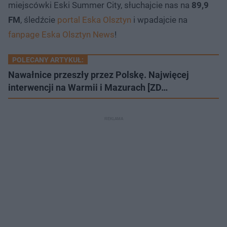
miejscówki Eski Summer City, słuchajcie nas na
89,9
FM
, śledźcie
portal Eska Olsztyn
i wpadajcie na
fanpage Eska Olsztyn News
!
POLECANY ARTYKUŁ:
Nawałnice przeszły przez Polskę. Najwięcej
interwencji na Warmii i Mazurach [ZD…