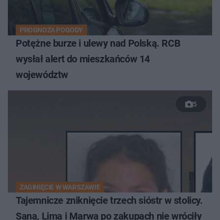
PROGNOZA POGODY
Potężne burze i ulewy nad Polską. RCB
wysłał alert do mieszkańców 14
województw
5
ZAGINIĘCIE W WARSZAWIE
Tajemnicze zniknięcie trzech sióstr w stolicy.
Sana, Lima i Marwa po zakupach nie wróciły