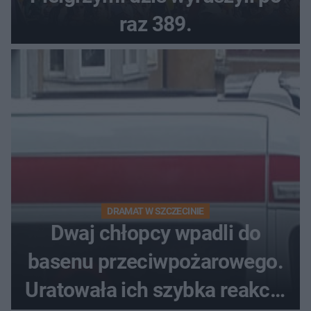
raz 389.
DRAMAT W SZCZECINIE
Dwaj chłopcy wpadli do
basenu przeciwpożarowego.
Uratowała ich szybka reakcja