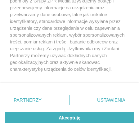
podmioty z Grupy ZPR Media uzyskujemy dostęp i
przechowujemy informacje na urządzeniu oraz
przetwarzamy dane osobowe, takie jak unikalne
identyfikatory, standardowe informacje wysyłane przez
urządzenie czy dane przeglądania w celu zapewniania
spersonalizowanych reklam, wybór spersonalizowanych
treści, pomiar reklam i treści, badanie odbiorców oraz
ulepszanie usług. Za zgodą Użytkownika my i Zaufani
Partnerzy możemy używać dokładnych danych
geolokalizacyjnych oraz aktywnie skanować
Żaden utwór zamieszczony w serwisie nie może być powielany i
charakterystykę urządzenia do celów identyfikacji.
rozpowszechniany lub dalej rozpowszechniany w jakikolwiek sposób (w
tym także elektroniczny lub mechaniczny) na jakimkolwiek polu
Ponieważ cenimy Twoją prywatność, prosimy o zgodę na
eksploatacji w jakiejkolwiek formie, włącznie z umieszczaniem w
korzystanie z tych technologii poprzez kliknięcie
Internecie bez pisemnej zgody właściciela praw. Jakiekolwiek użycie lub
„Akceptuję”. Zgoda jest dobrowolna i zawsze możesz ją
wykorzystanie utworów w całości lub w części z naruszeniem prawa,
tzn. bez właściwej zgody, jest zabronione pod groźbą kary i może być
zmienić/wycofać klikając przycisk ustawień prywatności
PARTNERZY
USTAWIENIA
ścigane prawnie.
znajdujący się w lewym dolnym rogu strony
. Niektóre
rodzaje przetwarzania danych nie wymagają zgody
Akceptuję
użytkownika, ale masz prawo sprzeciwić się takiemu
przetwarzaniu. Preferencje będą miały zastosowanie tylko
na tej witrynie.