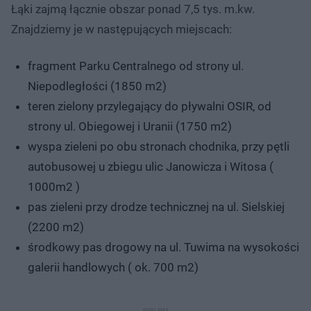
5
o
o
Łąki zajmą łącznie obszar ponad 7,5 tys. m.kw.
%
t
p
u
r
Znajdziemy je w następujących miejscach:
ł
z
u
o
d
fragment Parku Centralnego od strony ul.
u
Niepodległości (1850 m2)
teren zielony przylegający do pływalni OSIR, od
strony ul. Obiegowej i Uranii (1750 m2)
wyspa zieleni po obu stronach chodnika, przy pętli
autobusowej u zbiegu ulic Janowicza i Witosa (
1000m2 )
pas zieleni przy drodze technicznej na ul. Sielskiej
(2200 m2)
środkowy pas drogowy na ul. Tuwima na wysokości
galerii handlowych ( ok. 700 m2)