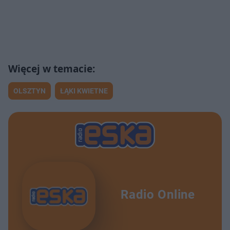
OLSZTYN
ŁĄKI KWIETNE
Radio Online