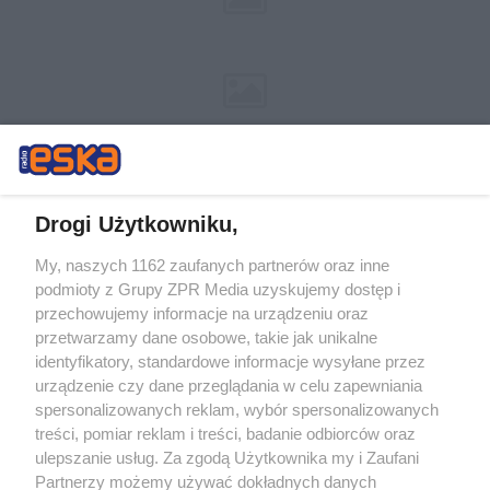
Drogi Użytkowniku,
My, naszych 1162 zaufanych partnerów oraz inne
Żaden utwór zamieszczony w serwisie nie może być powielany i
podmioty z Grupy ZPR Media uzyskujemy dostęp i
rozpowszechniany lub dalej rozpowszechniany w jakikolwiek sposób (w
przechowujemy informacje na urządzeniu oraz
tym także elektroniczny lub mechaniczny) na jakimkolwiek polu
eksploatacji w jakiejkolwiek formie, włącznie z umieszczaniem w
przetwarzamy dane osobowe, takie jak unikalne
Internecie bez pisemnej zgody właściciela praw. Jakiekolwiek użycie lub
identyfikatory, standardowe informacje wysyłane przez
wykorzystanie utworów w całości lub w części z naruszeniem prawa,
tzn. bez właściwej zgody, jest zabronione pod groźbą kary i może być
urządzenie czy dane przeglądania w celu zapewniania
ścigane prawnie.
spersonalizowanych reklam, wybór spersonalizowanych
treści, pomiar reklam i treści, badanie odbiorców oraz
ulepszanie usług. Za zgodą Użytkownika my i Zaufani
Partnerzy możemy używać dokładnych danych