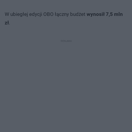
W ubiegłej edycji OBO łączny budżet
wynosił 7,5 mln
zł
.