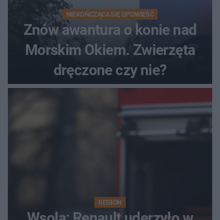
NIEKOŃCZĄCA SIĘ OPOWIEŚĆ
Znów awantura o konie nad
Morskim Okiem. Zwierzęta
dręczone czy nie?
REGION
Wsola: Renault uderzyło w