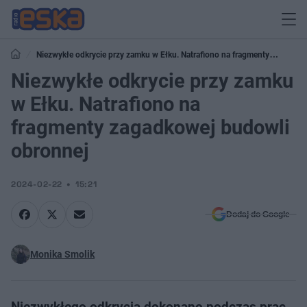
Niezwykłe odkrycie przy zamku w Ełku. Natrafiono na fragmenty
zagadkowej budowli obronnej
Niezwykłe odkrycie przy zamku
w Ełku. Natrafiono na
fragmenty zagadkowej budowli
obronnej
2024-02-22
15:21
Dodaj do Google
Monika Smolik
Niezwykłego odkrycia dokonano podczas prac