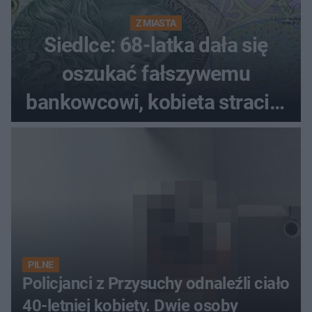
Z MIASTA
Siedlce: 68-latka dała się
oszukać fałszywemu
bankowcowi, kobieta straciła
blisko 40 tys. zł
PILNE
Policjanci z Przysuchy odnaleźli ciało
40-letniej kobiety. Dwie osoby