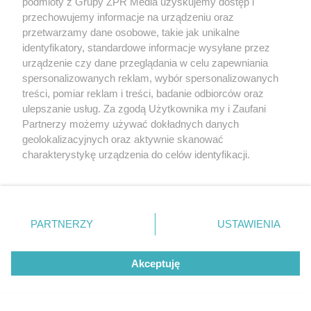
podmioty z Grupy ZPR Media uzyskujemy dostęp i
PIŁKA NOŻNA
przechowujemy informacje na urządzeniu oraz
Ekstraklasa. Korona Kielce gotowa
przetwarzamy dane osobowe, takie jak unikalne
identyfikatory, standardowe informacje wysyłane przez
na starcie z liderem
urządzenie czy dane przeglądania w celu zapewniania
spersonalizowanych reklam, wybór spersonalizowanych
ZOBACZ WIĘCEJ
treści, pomiar reklam i treści, badanie odbiorców oraz
ulepszanie usług. Za zgodą Użytkownika my i Zaufani
Partnerzy możemy używać dokładnych danych
geolokalizacyjnych oraz aktywnie skanować
charakterystykę urządzenia do celów identyfikacji.
Ponieważ cenimy Twoją prywatność, prosimy o zgodę na
korzystanie z tych technologii poprzez kliknięcie
„Akceptuję”. Zgoda jest dobrowolna i zawsze możesz ją
zmienić/wycofać klikając przycisk ustawień prywatności
PARTNERZY
USTAWIENIA
znajdujący się w lewym dolnym rogu strony
. Niektóre
rodzaje przetwarzania danych nie wymagają zgody
Akceptuję
użytkownika, ale masz prawo sprzeciwić się takiemu
przetwarzaniu. Preferencje będą miały zastosowanie tylko
na tej witrynie.