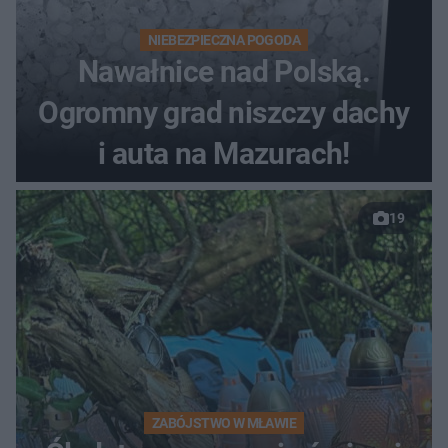
NIEBEZPIECZNA POGODA
Nawałnice nad Polską.
Ogromny grad niszczy dachy
i auta na Mazurach!
19
ZABÓJSTWO W MŁAWIE