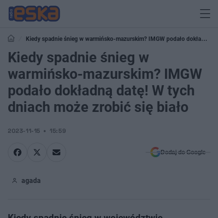
Kiedy spadnie śnieg w warmińsko-mazurskim? IMGW podało dokładną
datę! W tych dniach może zrobić się biało
Kiedy spadnie śnieg w
warmińsko-mazurskim? IMGW
podało dokładną datę! W tych
dniach może zrobić się biało
2023-11-15
15:59
Dodaj do Google
agada
Kiedy spadnie śnieg w województwie