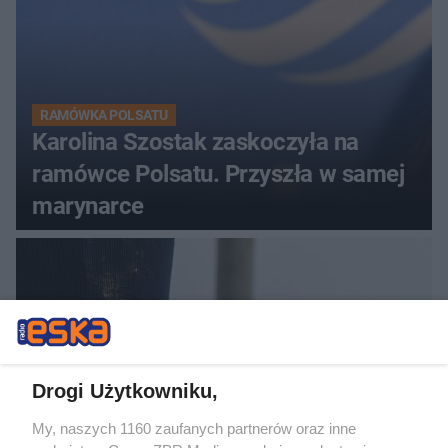
RAMÓWKA POLSATU
Karolina Szostak zaskoczyła na
ramówce Polsatu. Przyszła w samej
marynarce
Drogi Użytkowniku,
My, naszych 1160 zaufanych partnerów oraz inne