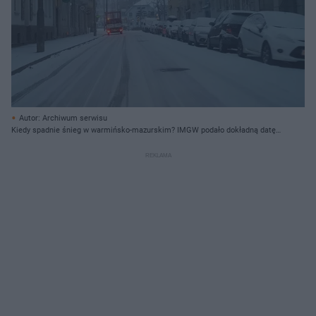
Autor: Archiwum serwisu
Kiedy spadnie śnieg w warmińsko-mazurskim? IMGW podało dokładną datę!
W tych dniach może zrobić się biało