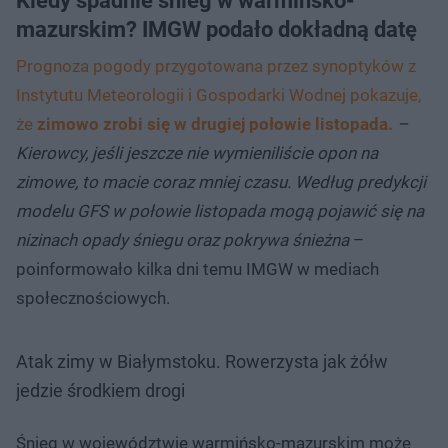
Kiedy spadnie śnieg w warmińsko-
mazurskim? IMGW podało dokładną datę
Prognoza pogody przygotowana przez synoptyków z
Instytutu Meteorologii i Gospodarki Wodnej pokazuje,
że
zimowo zrobi się w drugiej połowie listopada.
–
Kierowcy, jeśli jeszcze nie wymieniliście opon na
zimowe, to macie coraz mniej czasu. Według predykcji
modelu GFS w połowie listopada mogą pojawić się na
nizinach opady śniegu oraz pokrywa śnieżna
–
poinformowało kilka dni temu IMGW w mediach
społecznościowych.
Atak zimy w Białymstoku. Rowerzysta jak żółw
jedzie środkiem drogi
Śnieg w województwie warmińsko-mazurskim może