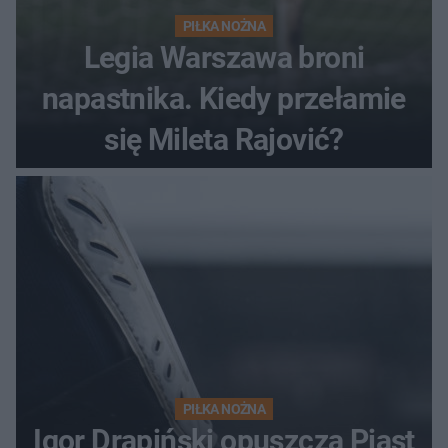
PIŁKA NOŻNA
Legia Warszawa broni
napastnika. Kiedy przełamie
się Mileta Rajović?
PIŁKA NOŻNA
Igor Drapiński opuszcza Piast