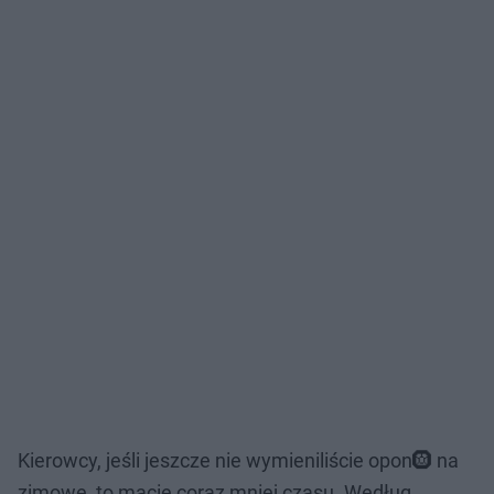
Kierowcy, jeśli jeszcze nie wymieniliście opon🛞 na
zimowe, to macie coraz mniej czasu. Według