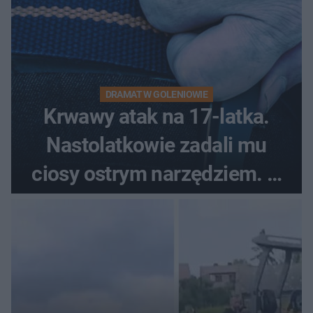
DRAMAT W GOLENIOWIE
Krwawy atak na 17-latka.
Nastolatkowie zadali mu
ciosy ostrym narzędziem. O
ich losach zdecyduje sąd
rodzinny