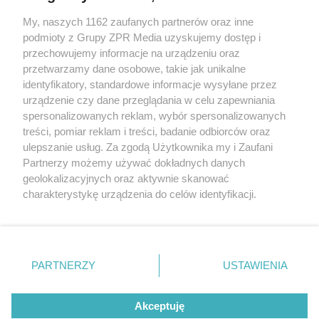
My, naszych 1162 zaufanych partnerów oraz inne
Żaden utwór zamieszczony w serwisie nie może być powielany i
podmioty z Grupy ZPR Media uzyskujemy dostęp i
rozpowszechniany lub dalej rozpowszechniany w jakikolwiek sposób (w
tym także elektroniczny lub mechaniczny) na jakimkolwiek polu
przechowujemy informacje na urządzeniu oraz
eksploatacji w jakiejkolwiek formie, włącznie z umieszczaniem w
przetwarzamy dane osobowe, takie jak unikalne
Internecie bez pisemnej zgody właściciela praw. Jakiekolwiek użycie lub
identyfikatory, standardowe informacje wysyłane przez
wykorzystanie utworów w całości lub w części z naruszeniem prawa,
tzn. bez właściwej zgody, jest zabronione pod groźbą kary i może być
urządzenie czy dane przeglądania w celu zapewniania
ścigane prawnie.
spersonalizowanych reklam, wybór spersonalizowanych
treści, pomiar reklam i treści, badanie odbiorców oraz
ulepszanie usług. Za zgodą Użytkownika my i Zaufani
Partnerzy możemy używać dokładnych danych
geolokalizacyjnych oraz aktywnie skanować
charakterystykę urządzenia do celów identyfikacji.
Ponieważ cenimy Twoją prywatność, prosimy o zgodę na
O nas
korzystanie z tych technologii poprzez kliknięcie
Informacje prawne
„Akceptuję”. Zgoda jest dobrowolna i zawsze możesz ją
zmienić/wycofać klikając przycisk ustawień prywatności
PARTNERZY
USTAWIENIA
Nasze serwisy
znajdujący się w lewym dolnym rogu strony
. Niektóre
rodzaje przetwarzania danych nie wymagają zgody
© 2026 Grupa ZPR Media
Akceptuję
użytkownika, ale masz prawo sprzeciwić się takiemu