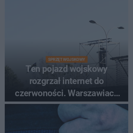
śmigłowiec LPR
SPRZĘT WOJSKOWY
Ten pojazd wojskowy
rozgrzał internet do
czerwoności. Warszawiacy
pytali, czy to Mad Max!