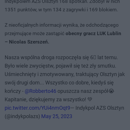
Indykpolem AZS Olsztyn 168 spotkań. Zdobył w nich
1351 punktów, w tym 134 z zagrywki i 169 blokiem.
Z nieoficjalnych informacji wynika, że odchodzącego
przejmujące może zastąpić
obecny gracz LUK Lublin
– Nicolas Szerszeń.
Nasza wspólna droga rozpoczęła się 6⃣ lat temu.
Było wiele zwycięstw, pojawił się też zły smutku.
Uśmiechnięty i zmotywowany, traktujący Olsztyn jak
swój drugi dom... Wszystko co dobre, kiedyś się
kończy -
@Robberto46
opuszcza nasz zespół😭
Kapitanie, dziękujemy za wszystko! 💚
pic.twitter.com/YUi4nmOqt9
— Indykpol AZS Olsztyn
(@indykpolazs)
May 25, 2023