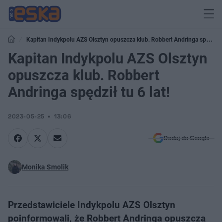
Kapitan Indykpolu AZS Olsztyn opuszcza klub. Robbert Andringa spędził
tu 6 lat!
Kapitan Indykpolu AZS Olsztyn
opuszcza klub. Robbert
Andringa spędził tu 6 lat!
2023-05-25
13:06
Dodaj do Google
Monika Smolik
Przedstawiciele Indykpolu AZS Olsztyn
poinformowali, że Robbert Andringa opuszcza