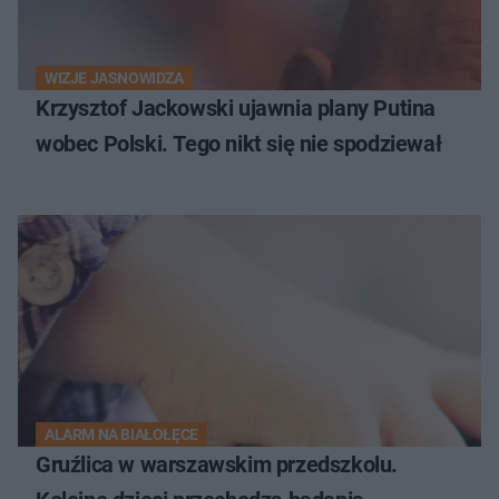
WIZJE JASNOWIDZA
Krzysztof Jackowski ujawnia plany Putina
wobec Polski. Tego nikt się nie spodziewał
ALARM NA BIAŁOŁĘCE
Gruźlica w warszawskim przedszkolu.