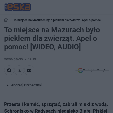
To miejsce na Mazurach było piekłem dla zwierząt. Apel o pomoc!
[WIDEO, AUDIO]
To miejsce na Mazurach było
piekłem dla zwierząt. Apel o
pomoc! [WIDEO, AUDIO]
2020-06-30
12:15
Dodaj do Google
Andrzej Brzozowski
Przestali karmić, sprzątać, zabrali miski z wodą.
Schronisko w Radysach niedaleko Białej Piskiej