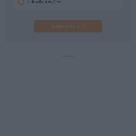
jadowitym wężem
Następne pytanie