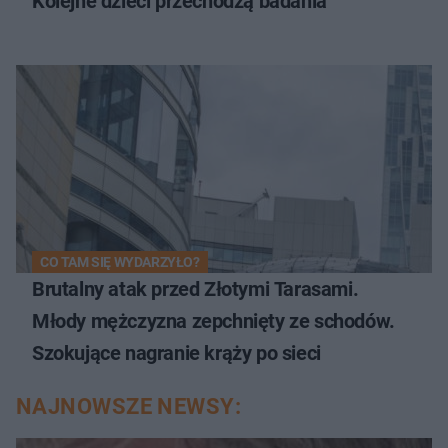
Kolejne dzieci przechodzą badania
CO TAM SIĘ WYDARZYŁO?
Brutalny atak przed Złotymi Tarasami.
Młody mężczyzna zepchnięty ze schodów.
Szokujące nagranie krąży po sieci
NAJNOWSZE NEWSY: