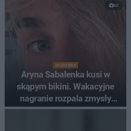
62
ROZRYWKA
Aryna Sabalenka kusi w
skąpym bikini. Wakacyjne
nagranie rozpala zmysły
fanów