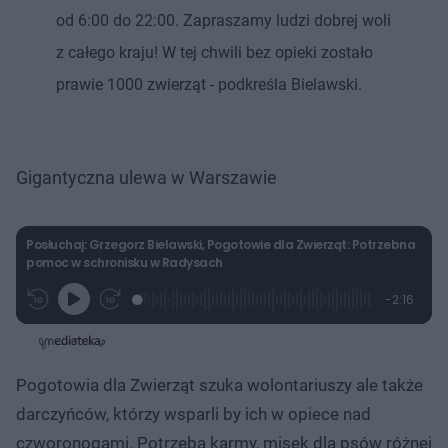
od 6:00 do 22:00. Zapraszamy ludzi dobrej woli
z całego kraju! W tej chwili bez opieki zostało
prawie 1000 zwierząt - podkreśla Bielawski.
Gigantyczna ulewa w Warszawie
Posłuchaj: Grzegorz Bielawski, Pogotowie dla Zwierząt: Potrzebna
pomoc w schronisku w Radysach
L
P
P
P
-
2:16
G
o
r
r
o
z
r
a
z
z
o
a
d
e
e
s
j
t
e
w
w
a
d
i
i
ł
:
ń
ń
y
Pogotowia dla Zwierząt szuka wolontariuszy ale także
c
1
1
1
z
0
0
0
a
darczyńców, którzy wsparli by ich w opiece nad
s
.
s
s
Â
9
d
d
czworonogami. Potrzeba karmy, misek dla psów różnej
8
o
o