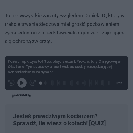
To nie wszystkie zarzuty względem Daniela D., który w
trakcie trwania śledztwa miał grozić pozbawieniem
życia jednemu z przedstawicieli organizacji zajmującej
się ochroną zwierząt.
Posłuchaj: Krzysztof Stodolny, rzecznik Prokuratury Okręgowej w
Olsztynie. Tymczasowy areszt wobec osoby zarządzającej
Schroniskiem w Radysach
L
P
P
P
-
0:29
G
o
r
r
o
z
r
a
z
z
o
a
d
e
e
s
j
t
e
w
w
a
d
i
i
ł
:
ń
ń
y
c
5
1
1
z
1
0
0
Jesteś prawdziwym kociarzem?
a
s
.
s
s
Â
Sprawdź, ile wiesz o kotach! [QUIZ]
4
d
d
7
o
o
%
t
p