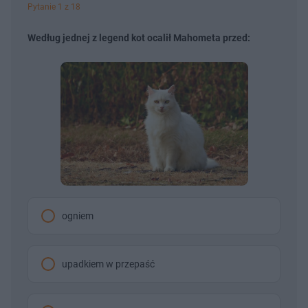
u
r
Pytanie 1 z 18
ł
z
u
o
d
Według jednej z legend kot ocalił Mahometa przed:
u
ogniem
upadkiem w przepaść