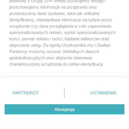
podmioty z Grupy ZPR Media uzyskujemy dostęp i
przechowujemy informacje na urządzeniu oraz
przetwarzamy dane osobowe, takie jak unikalne
identyfikatory, standardowe informacje wysyłane przez
urządzenie czy dane przeglądania w celu zapewniania
spersonalizowanych reklam, wybór spersonalizowanych
treści, pomiar reklam i treści, badanie odbiorców oraz
PIŁKA NOŻNA
ulepszanie usług. Za zgodą Użytkownika my i Zaufani
Górnik Zabrze pewnie
Partnerzy możemy używać dokładnych danych
geolokalizacyjnych oraz aktywnie skanować
wygrywa z Radomiakiem.
charakterystykę urządzenia do celów identyfikacji.
Ponieważ cenimy Twoją prywatność, prosimy o zgodę na
Dwa gole Petera Gonzaleza
korzystanie z tych technologii poprzez kliknięcie
„Akceptuję”. Zgoda jest dobrowolna i zawsze możesz ją
zmienić/wycofać klikając przycisk ustawień prywatności
PARTNERZY
USTAWIENIA
znajdujący się w lewym dolnym rogu strony
. Niektóre
rodzaje przetwarzania danych nie wymagają zgody
Akceptuję
użytkownika, ale masz prawo sprzeciwić się takiemu
przetwarzaniu. Preferencje będą miały zastosowanie tylko
na tej witrynie.