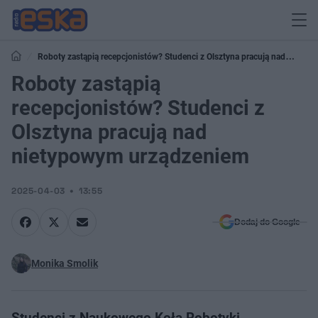
Roboty zastąpią recepcjonistów? Studenci z Olsztyna pracują nad
nietypowym urządzeniem
Roboty zastąpią
recepcjonistów? Studenci z
Olsztyna pracują nad
nietypowym urządzeniem
2025-04-03
13:55
Dodaj do Google
Monika Smolik
Studenci z Naukowego Koła Robotyki,