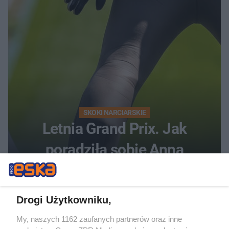
SKOKI NARCIARSKIE
Letnia Grand Prix. Jak
poradziła sobie Anna
Twardosz?
Drogi Użytkowniku,
My, naszych 1162 zaufanych partnerów oraz inne