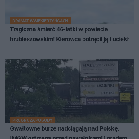
DRAMAT W SIEKIERZYŃCACH
Tragiczna śmierć 46-latki w powiecie
hrubieszowskim! Kierowca potrącił ją i uciekł
PROGNOZA POGODY
Gwałtowne burze nadciągają nad Polskę.
IMGW ostrzega przed nawałnicami i gradem