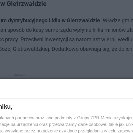
w Gietrzwałdzie
um dystrybucyjnego Lidla w Gietrzwałdzie
. Władze gmin
 ten sposób do kasy samorządu wpłynie kilka milionów zł
 pracy. Przeciwni inwestycji są natomiast wierni, wedłu
ożej Gietrzwałdzkiej. Dodatkowo obawiają się, że do ich
niku,
fanych partnerów oraz inne podmioty z Grupy ZPR Media uzyskujem
cje na urządzeniu oraz przetwarzamy dane osobowe, takie jak unika
je wysyłane przez urządzenie czy dane przeglądania w celu zapewn