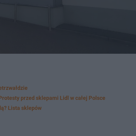
etrzwałdzie
rotesty przed sklepami Lidl w całej Polsce
dą? Lista sklepów