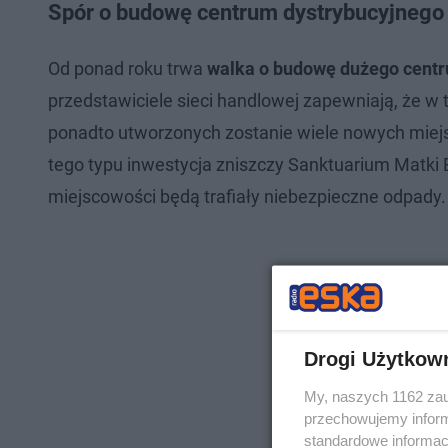
Spór o budowę centrum dystrybucyjnego 
Od ponad roku trwa
walka o budowę dużego centr
przedstawiciele sieci handlowej zapewniają, że w
ponadto utworzonych zostanie wiele nowych miejsc
tego typu inwestycja zniszczy Sanktuarium Matki B
miejscowości będą trafiały niebezpieczne odpady.
Drogi Użytkow
My, naszych 1162 zau
przechowujemy informa
standardowe informac