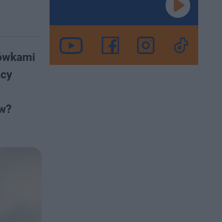
cówkami
ący
ów?