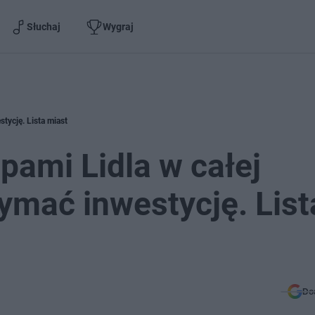
Słuchaj
Wygraj
tycję. Lista miast
pami Lidla w całej
ymać inwestycję. List
Do