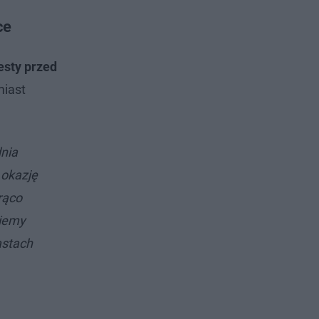
ce
esty przed
miast
dnia
 okazję
rąco
niemy
astach