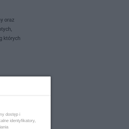
y oraz
otych,
g których
y dostęp i
lne identyfikatory,
iania