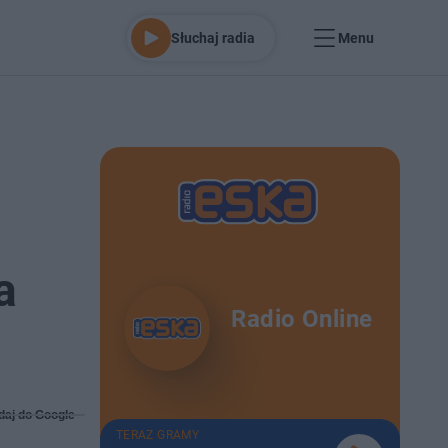
Słuchaj radia
Menu
a
Radio Online
daj do Google
TERAZ GRAMY