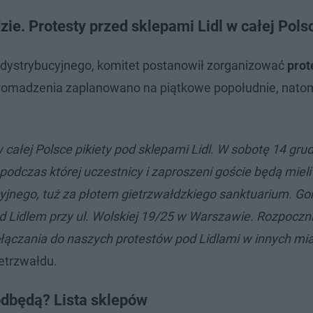
ie. Protesty przed sklepami Lidl w całej Pols
dystrybucyjnego, komitet postanowił zorganizować
prot
omadzenia zaplanowano na piątkowe popołudnie, nato
 całej Polsce pikiety pod sklepami Lidl. W sobotę 14 gru
podczas której uczestnicy i zaproszeni goście będą mieli
jnego, tuż za płotem gietrzwałdzkiego sanktuarium. Go
d Lidlem przy ul. Wolskiej 19/25 w Warszawie. Rozpocz
ołączania do naszych protestów pod Lidlami w innych mi
etrzwałdu.
 odbędą? Lista sklepów