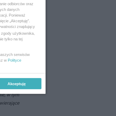
anie odbiorców oraz
nych danych
kacji. Ponieważ
ięcie „Akceptuję”.
ywatności znajdujący
hni około
ą zgody użytkownika,
o rodzaju
 tylko na tej
 Pasłęki.
 naszych serwisów
ływania
esz w
Polityce
e będą
Akceptuję
erenie
nie, w tym
awierające