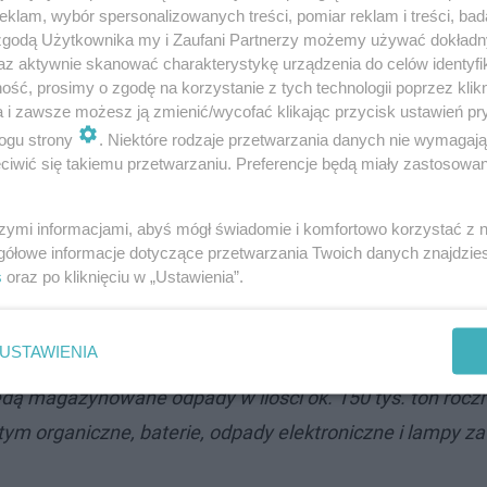
klam, wybór spersonalizowanych treści, pomiar reklam i treści, bad
 zgodą Użytkownika my i Zaufani Partnerzy możemy używać dokład
az aktywnie skanować charakterystykę urządzenia do celów identyfi
ść, prosimy o zgodę na korzystanie z tych technologii poprzez klikn
a i zawsze możesz ją zmienić/wycofać klikając przycisk ustawień pr
 będzie wymagała masywnej makroniwelacji na powierzc
ogu strony
. Niektóre rodzaje przetwarzania danych nie wymagaj
zeźbę terenu. Obszar ten jest prawnie chroniony przed teg
iwić się takiemu przetwarzaniu. Preferencje będą miały zastosowanie
wana jest obrębie Obszaru Chronionego Krajobrazu Doliny
szymi informacjami, abyś mógł świadomie i komfortowo korzystać z
y Gietrzwałd zupełnie pominął i nie rozpatrywał oddzia
gółowe informacje dotyczące przetwarzania Twoich danych znajdzi
iadczenia Ogólnopolskiego Komitet Obrony Gietrzwałdu.
s
oraz po kliknięciu w „Ustawienia”.
strybucyjnym ma być funkcja magazynowa odpadów, któr
USTAWIENIA
lacówek. Z dokumentacji dot. tej inwestycji wynika na t
ędą magazynowane odpady w ilości ok. 150 tys. ton rocz
tym organiczne, baterie, odpady elektroniczne i lampy z