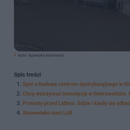
Autor: Agnieszka Adamowicz
Spis treści
Spór o budowę centrum dystrybucyjnego w Gi
Chcą wstrzymać inwestycję w Gietrzwałdzie. P
Protesty przed Lidlem. Gdzie i kiedy się odbę
Stanowisko sieci Lidl