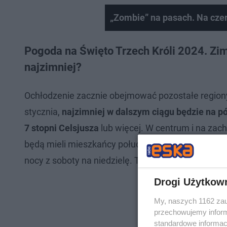
„Zombie” na pasach. Na cz
Pogoda na Święto Trzech Króli 2024. Zi
najzimniej?
Ochłodzenie zacznie obejmować pozostałe regiony
stycznia,
najzimniej w dalszym ciągu będzie na 
7 stopni Celsjusza
lub więcej. W centrum i na zach
będą mieli mieszkańcy południa Polski. Tam tempe
nocy z soboty na niedzielę. Temperatura na pół
Drogi Użytkow
My, naszych 1162 zau
przechowujemy informa
standardowe informac