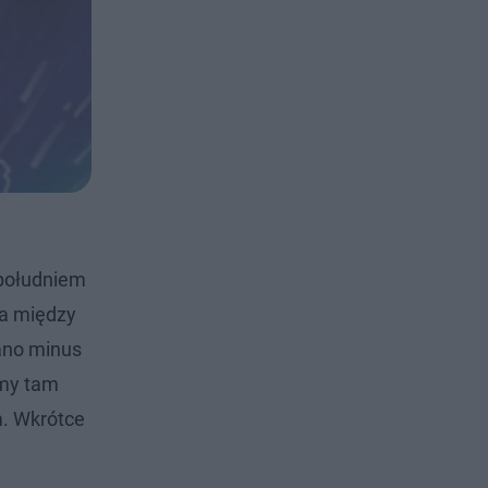
 południem
ca między
ano minus
amy tam
m. Wkrótce