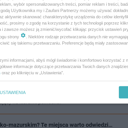
klam, wybór spersonalizowanych treści, pomiar reklam i treści, bad
 zgodą Użytkownika my i Zaufani Partnerzy możemy używać dokład
az aktywnie skanować charakterystykę urządzenia do celów identyfi
ść, prosimy o zgodę na korzystanie z tych technologii poprzez klikn
a i zawsze możesz ją zmienić/wycofać klikając przycisk ustawień pr
ogu strony
. Niektóre rodzaje przetwarzania danych nie wymagaj
iwić się takiemu przetwarzaniu. Preferencje będą miały zastosowanie
szymi informacjami, abyś mógł świadomie i komfortowo korzystać z
gółowe informacje dotyczące przetwarzania Twoich danych znajdzi
ce.
Najchłodniej na północnym wschodzie z temperaturą
s
oraz po kliknięciu w „Ustawienia”.
o minus 7 stopni Celsjusza.
USTAWIENIA
ami deszczu przechodzącymi w deszcz ze śniegiem i śnie
ający na kierunki północne.
sko-mazurskim? Te miejsca warto odwiedzi…