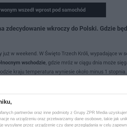
erwonym wszedł wprost pod samochód
ma zdecydowanie wkroczy do Polski. Gdzie będ
 już w weekend. W Święto Trzech Króli, wypadające w s
północnym wschodzie
, gdzie mróz w ciągu dnia może się
odzie kraju temperatura wyniesie około minus 1 stopnia.
ratura wyniesie od 1 do 5 stopni. Znacznie chłodniej m
nocnym wschodzie może spaść
poniżej minus 20 stopni.
niku,
fanych partnerów oraz inne podmioty z Grupy ZPR Media uzyskujem
cje na urządzeniu oraz przetwarzamy dane osobowe, takie jak unika
je wysyłane przez urządzenie czy dane przeglądania w celu zapewn