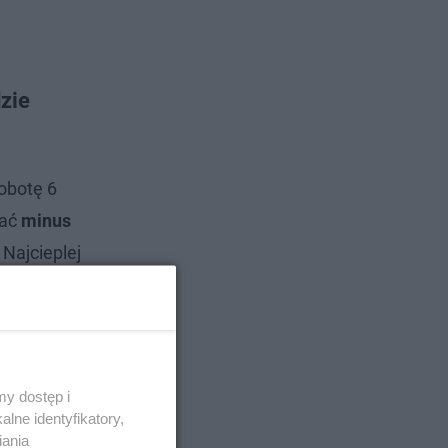
zie
obotę 6
gać
minus
 Najcieplej
a być w
y dostęp i
lne identyfikatory,
iania