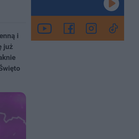
enną i
ę już
aknie
Święto