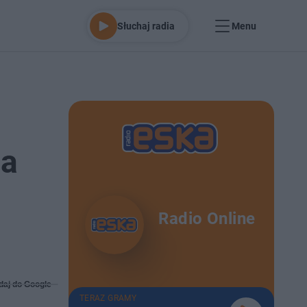
Słuchaj radia
Menu
ma
Radio Online
daj do Google
TERAZ GRAMY