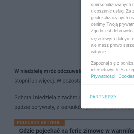
spersonalizowanych re
ulepszanie usług. Za
geolokalizacyjnych or
cenimy Twoją prywatno
Zgoda jest dobrowoln
się w lewym dolnym r
ale masz prawo sprzec
witrynie.
Zapoznaj się z poniż
internetowych. Szcze
W niedzielę mróz odczuwalny będzie w całej Pols
Prywatności
i
Cookie
stopni lub więcej. W pozostałej części kraju od 0 d
PARTNERZY
Sobota i niedziela z zachmurzeniem dużym i opad
będzie porywisty, z kierunków południowych skręc
POLECANY ARTYKUŁ:
Gdzie pojechać na ferie zimowe w warmiń