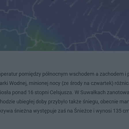
temperatur pomiędzy północnym wschodem a zachodem i
darki Wodnej, minionej nocy (ze środy na czwartek) różni
niosła ponad 16 stopni Celsjusza. W Suwałkach zanotow
chodzie ubiegłej doby przybyło także śniegu, obecnie m
krywa śnieżna występuje zaś na Śnieżce i wynosi 135 c