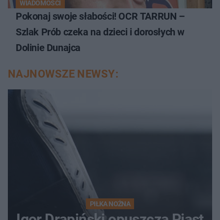
WIADOMOŚCI
Pokonaj swoje słabości! OCR TARRUN –
Szlak Prób czeka na dzieci i dorosłych w
Dolinie Dunajca
NAJNOWSZE NEWSY:
PIŁKA NOŻNA
Igor Drapiński opuszcza Piast