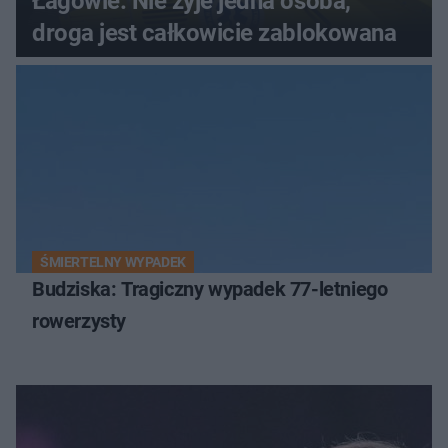
Łagowie. Nie żyje jedna osoba,
droga jest całkowicie zablokowana
ŚMIERTELNY WYPADEK
Budziska: Tragiczny wypadek 77-letniego
rowerzysty