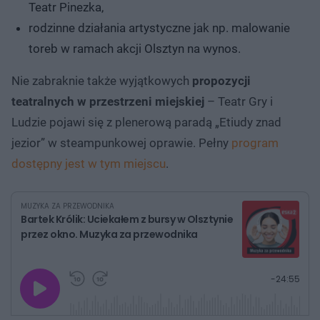
Teatr Pinezka,
rodzinne działania artystyczne jak np. malowanie
toreb w ramach akcji Olsztyn na wynos.
Nie zabraknie także wyjątkowych
propozycji
teatralnych w przestrzeni miejskiej
– Teatr Gry i
Ludzie pojawi się z plenerową paradą „Etiudy znad
jezior” w steampunkowej oprawie. Pełny
program
dostępny jest w tym miejscu
.
MUZYKA ZA PRZEWODNIKA
Bartek Królik: Uciekałem z bursy w Olsztynie
przez okno. Muzyka za przewodnika
G
P
P
P
-
24:55
r
r
r
o
a
z
z
j
z
e
e
w
w
o