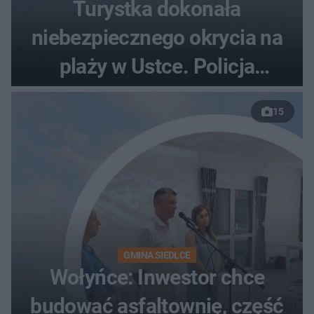
Turystka dokonała
niebezpiecznego okrycia na
plaży w Ustce. Policja
musiała zamknąć odcinek
15
wybrzeża
GMINA SIEDLCE
Wołyńce: Inwestor chce
budować asfaltownię, część