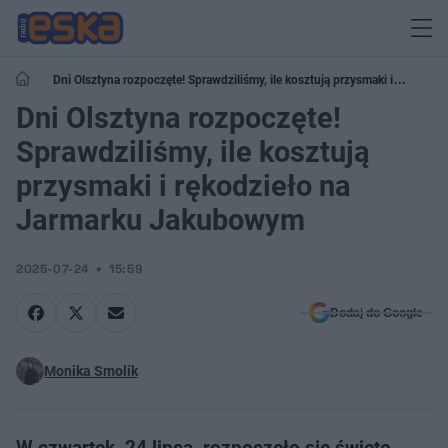
Dni Olsztyna rozpoczęte! Sprawdziliśmy, ile kosztują przysmaki i
rękodzieło na Jarmarku Jakubowym
Dni Olsztyna rozpoczęte!
Sprawdziliśmy, ile kosztują
przysmaki i rękodzieło na
Jarmarku Jakubowym
2025-07-24
15:59
Dodaj do Google
Monika Smolik
W czwartek, 24 lipca, rozpoczęło się święto