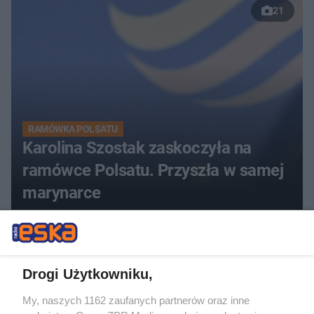
21
RAMÓWKA POLSATU
Karolina Szostak zaskoczyła na
ramówce Polsatu. Przyszła w samej
marynarce
Drogi Użytkowniku,
My, naszych 1162 zaufanych partnerów oraz inne