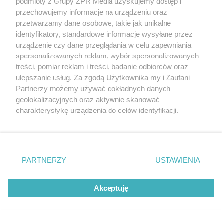
podmioty z Grupy ZPR Media uzyskujemy dostęp i
przechowujemy informacje na urządzeniu oraz
przetwarzamy dane osobowe, takie jak unikalne
identyfikatory, standardowe informacje wysyłane przez
PIŁKA NOŻNA
urządzenie czy dane przeglądania w celu zapewniania
Ekstraklasa. Korona Kielce gotowa
spersonalizowanych reklam, wybór spersonalizowanych
treści, pomiar reklam i treści, badanie odbiorców oraz
na starcie z liderem
ulepszanie usług. Za zgodą Użytkownika my i Zaufani
Partnerzy możemy używać dokładnych danych
geolokalizacyjnych oraz aktywnie skanować
charakterystykę urządzenia do celów identyfikacji.
Ponieważ cenimy Twoją prywatność, prosimy o zgodę na
korzystanie z tych technologii poprzez kliknięcie
„Akceptuję”. Zgoda jest dobrowolna i zawsze możesz ją
zmienić/wycofać klikając przycisk ustawień prywatności
PARTNERZY
USTAWIENIA
znajdujący się w lewym dolnym rogu strony
. Niektóre
rodzaje przetwarzania danych nie wymagają zgody
DOMOWE SPOSOBY
Akceptuję
użytkownika, ale masz prawo sprzeciwić się takiemu
Domowy spray na muchy. Ten prosty
przetwarzaniu. Preferencje będą miały zastosowanie tylko
na tej witrynie.
roztwór z octu błyskawicznie