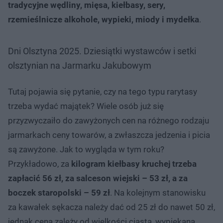
tradycyjne wędliny, mięsa, kiełbasy, sery,
rzemieślnicze alkohole, wypieki, miody i mydełka
.
Dni Olsztyna 2025. Dziesiątki wystawców i setki
olsztynian na Jarmarku Jakubowym
Tutaj pojawia się pytanie, czy na tego typu rarytasy
trzeba wydać majątek? Wiele osób już się
przyzwyczaiło do zawyżonych cen na różnego rodzaju
jarmarkach ceny towarów, a zwłaszcza jedzenia i picia
są zawyżone. Jak to wygląda w tym roku?
Przykładowo, za
kilogram kiełbasy kruchej trzeba
zapłacić 56 zł, za salceson wiejski – 53 zł, a za
boczek staropolski – 59 zł
. Na kolejnym stanowisku
za kawałek sękacza należy dać od 25 zł do nawet 50 zł,
jednak cena zależy od wielkości ciasta, wypiekana