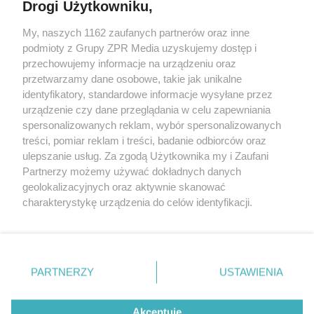
Drogi Użytkowniku,
My, naszych 1162 zaufanych partnerów oraz inne
Żaden utwór zamieszczony w serwisie nie może być powielany i
podmioty z Grupy ZPR Media uzyskujemy dostęp i
rozpowszechniany lub dalej rozpowszechniany w jakikolwiek sposób (w
tym także elektroniczny lub mechaniczny) na jakimkolwiek polu
przechowujemy informacje na urządzeniu oraz
eksploatacji w jakiejkolwiek formie, włącznie z umieszczaniem w
przetwarzamy dane osobowe, takie jak unikalne
Internecie bez pisemnej zgody właściciela praw. Jakiekolwiek użycie lub
identyfikatory, standardowe informacje wysyłane przez
wykorzystanie utworów w całości lub w części z naruszeniem prawa,
tzn. bez właściwej zgody, jest zabronione pod groźbą kary i może być
urządzenie czy dane przeglądania w celu zapewniania
ścigane prawnie.
spersonalizowanych reklam, wybór spersonalizowanych
treści, pomiar reklam i treści, badanie odbiorców oraz
ulepszanie usług. Za zgodą Użytkownika my i Zaufani
Partnerzy możemy używać dokładnych danych
geolokalizacyjnych oraz aktywnie skanować
charakterystykę urządzenia do celów identyfikacji.
Ponieważ cenimy Twoją prywatność, prosimy o zgodę na
O nas
korzystanie z tych technologii poprzez kliknięcie
Informacje prawne
„Akceptuję”. Zgoda jest dobrowolna i zawsze możesz ją
zmienić/wycofać klikając przycisk ustawień prywatności
PARTNERZY
USTAWIENIA
Nasze serwisy
znajdujący się w lewym dolnym rogu strony
. Niektóre
rodzaje przetwarzania danych nie wymagają zgody
© 2026 Grupa ZPR Media
Akceptuję
użytkownika, ale masz prawo sprzeciwić się takiemu