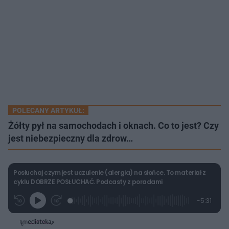
POLECANY ARTYKUŁ:
Żółty pył na samochodach i oknach. Co to jest? Czy
jest niebezpieczny dla zdrow…
Posłuchaj czym jest uczulenie (alergia) na słońce. To materiał z
cyklu DOBRZE POSŁUCHAĆ. Podcasty z poradami
L
P
P
P
-
5:31
G
o
r
r
o
z
r
a
z
z
o
a
d
e
e
s
j
t
e
w
w