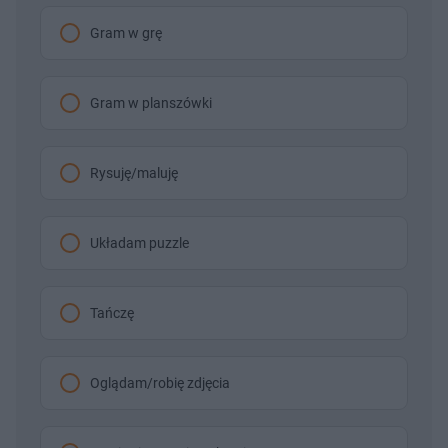
Gram w grę
Gram w planszówki
Rysuję/maluję
Układam puzzle
Tańczę
Oglądam/robię zdjęcia