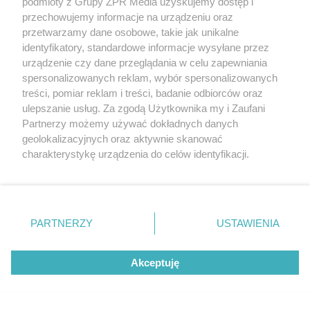
podmioty z Grupy ZPR Media uzyskujemy dostęp i
przechowujemy informacje na urządzeniu oraz
przetwarzamy dane osobowe, takie jak unikalne
identyfikatory, standardowe informacje wysyłane przez
EWA WOYDYŁŁO PRZEPRASZA
urządzenie czy dane przeglądania w celu zapewniania
Ewa Woydyłło kaja się po
spersonalizowanych reklam, wybór spersonalizowanych
treści, pomiar reklam i treści, badanie odbiorców oraz
skandalicznych słowach o Idze
ulepszanie usług. Za zgodą Użytkownika my i Zaufani
Świątek. "Jest mi wstyd"
Partnerzy możemy używać dokładnych danych
geolokalizacyjnych oraz aktywnie skanować
charakterystykę urządzenia do celów identyfikacji.
ZOBACZ WIĘCEJ
Ponieważ cenimy Twoją prywatność, prosimy o zgodę na
korzystanie z tych technologii poprzez kliknięcie
„Akceptuję”. Zgoda jest dobrowolna i zawsze możesz ją
zmienić/wycofać klikając przycisk ustawień prywatności
PARTNERZY
USTAWIENIA
znajdujący się w lewym dolnym rogu strony
. Niektóre
rodzaje przetwarzania danych nie wymagają zgody
Akceptuję
użytkownika, ale masz prawo sprzeciwić się takiemu
przetwarzaniu. Preferencje będą miały zastosowanie tylko
na tej witrynie.