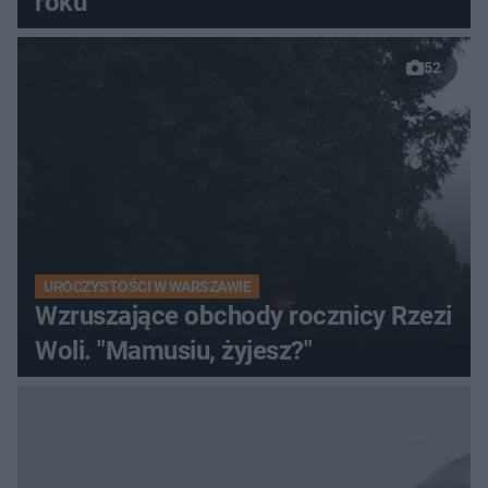
roku
52
UROCZYSTOŚCI W WARSZAWIE
Wzruszające obchody rocznicy Rzezi
Woli. "Mamusiu, żyjesz?"