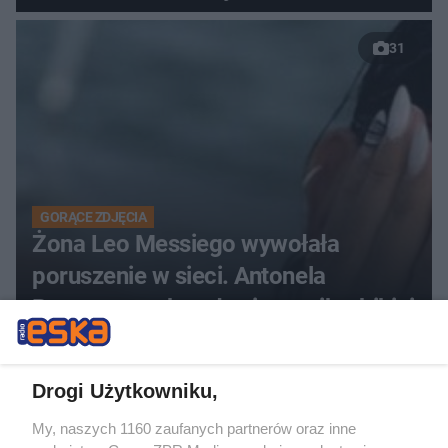
31
GORĄCE ZDJĘCIA
Żona Leo Messiego wywołała
poruszenie w sieci. Antonela
Roccuzzo pokazała się w mikrobikini
Drogi Użytkowniku,
My, naszych 1160 zaufanych partnerów oraz inne