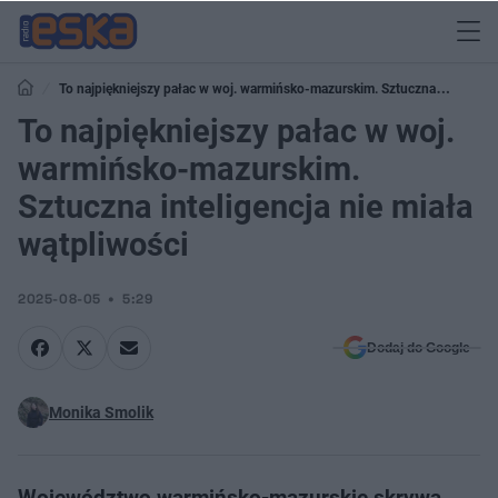
To najpiękniejszy pałac w woj. warmińsko-mazurskim. Sztuczna
inteligencja nie miała wątpliwości
To najpiękniejszy pałac w woj.
warmińsko-mazurskim.
Sztuczna inteligencja nie miała
wątpliwości
2025-08-05
5:29
Dodaj do Google
Monika Smolik
Województwo warmińsko-mazurskie skrywa