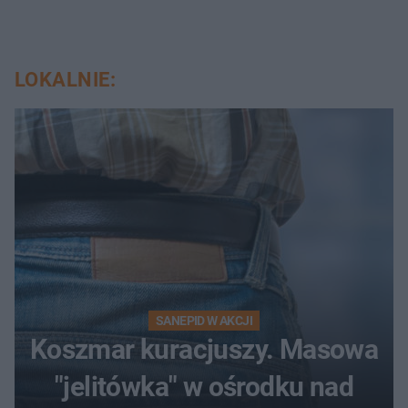
LOKALNIE:
SANEPID W AKCJI
Koszmar kuracjuszy. Masowa
"jelitówka" w ośrodku nad