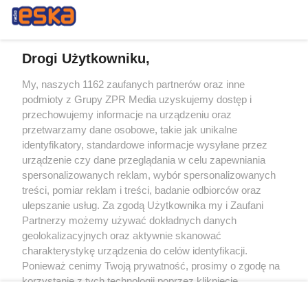
Drogi Użytkowniku,
My, naszych 1162 zaufanych partnerów oraz inne
Żaden utwór zamieszczony w serwisie nie może być powielany i
podmioty z Grupy ZPR Media uzyskujemy dostęp i
rozpowszechniany lub dalej rozpowszechniany w jakikolwiek sposób (w
tym także elektroniczny lub mechaniczny) na jakimkolwiek polu
przechowujemy informacje na urządzeniu oraz
eksploatacji w jakiejkolwiek formie, włącznie z umieszczaniem w Internecie
przetwarzamy dane osobowe, takie jak unikalne
bez pisemnej zgody właściciela praw. Jakiekolwiek użycie lub
identyfikatory, standardowe informacje wysyłane przez
wykorzystanie utworów w całości lub w części z naruszeniem prawa, tzn.
bez właściwej zgody, jest zabronione pod groźbą kary i może być ścigane
urządzenie czy dane przeglądania w celu zapewniania
prawnie.
spersonalizowanych reklam, wybór spersonalizowanych
treści, pomiar reklam i treści, badanie odbiorców oraz
ulepszanie usług. Za zgodą Użytkownika my i Zaufani
Partnerzy możemy używać dokładnych danych
geolokalizacyjnych oraz aktywnie skanować
charakterystykę urządzenia do celów identyfikacji.
Ponieważ cenimy Twoją prywatność, prosimy o zgodę na
O nas
korzystanie z tych technologii poprzez kliknięcie
Informacje prawne
„Akceptuję”. Zgoda jest dobrowolna i zawsze możesz ją