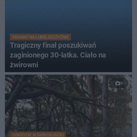
DRAMAT NA LUBELSZCZYŹNIE
Tragiczny finał poszukiwań
zaginionego 30-latka. Ciało na
żwirowni
9
ODKRYCIE W ŚWINOUJŚCIU