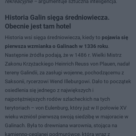
rekreacyjnie –
argumentuje sztuczna inteligencja.
Historia Galin sięga średniowiecza.
Obecnie jest tam hotel
Historia wsi sięga średniowiecza, kiedy to
pojawia się
pierwsza wzmianka o Galinach w 1336 roku
.
Następnie źródła podają, że w 1486 r. Wielki Mistrz
Zakonu Krzyżackiego Heinrich Reuss von Plauen, nadał
tereny Galindii, za zasługi wojenne, pochodzącemu z
Saksonii, rycerzowi Wend Illeburgowi. Dało to początek
osiedlenia się jednego z największych i
najpotężniejszych rodów szlacheckich na tych
terytoriach – von Eulenburg, który już w II połowie XV
wieku wzniósł pierwszą swoją siedzibę w majoracie w
Galinach. Była to drewniana warownia, stojąca na
kamienno-ceglanej podmurówce, którą wraz z