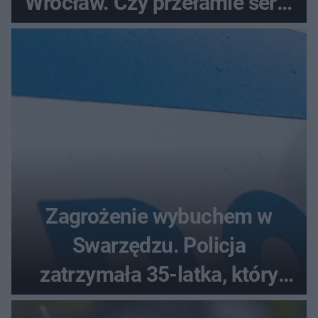
Wrocław. Czy przełamie serię
bez wygranej?
Zagrożenie wybuchem w
Swarzędzu. Policja
zatrzymała 35-latka, który
zgłosił ładunek w swoim