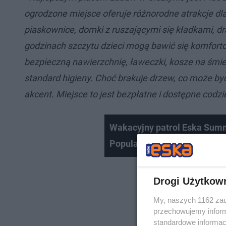
ogrodzone miejsce oferuje różnorodne atrakcje dla
piaskownice, domki z ruszającymi się kładkami, dr
godzinach szczytu dzieci mogą bawić się komfort
bezpieczną nawierzchnię, ławeczki, kosze na śmi
standard higieny. Choć brakuje drzew, co może by
akcent. Miejsce to jest bezpłatne i dostępne cod
Wakacyjny patrol Eska Summ
Popularyzacji Nauki i Innowa
Drogi Użytkow
My, naszych 1162 zau
przechowujemy informa
standardowe informac