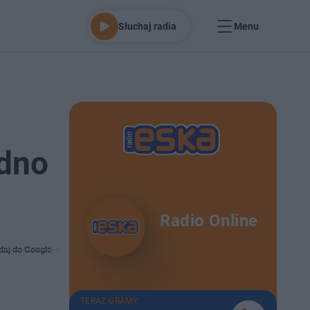
Słuchaj radia
Menu
udno
Radio Online
daj do Google
TERAZ GRAMY