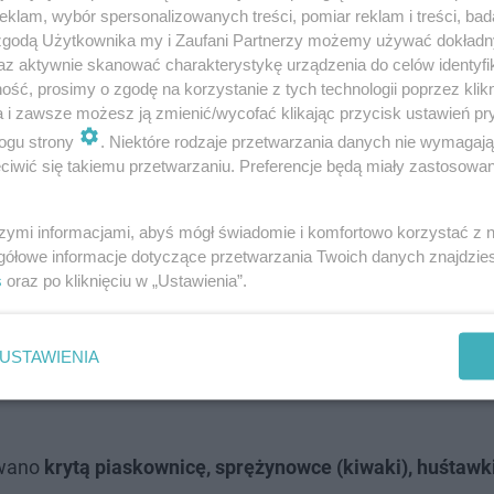
klam, wybór spersonalizowanych treści, pomiar reklam i treści, bad
 zgodą Użytkownika my i Zaufani Partnerzy możemy używać dokład
az aktywnie skanować charakterystykę urządzenia do celów identyfi
ść, prosimy o zgodę na korzystanie z tych technologii poprzez klikn
a i zawsze możesz ją zmienić/wycofać klikając przycisk ustawień pr
ogu strony
. Niektóre rodzaje przetwarzania danych nie wymagaj
iwić się takiemu przetwarzaniu. Preferencje będą miały zastosowanie
szymi informacjami, abyś mógł świadomie i komfortowo korzystać z
 w 2010 r. Jest najnowocześniejszy w Olsztyn
gółowe informacje dotyczące przetwarzania Twoich danych znajdzi
s
oraz po kliknięciu w „Ustawienia”.
st także Ogrodem Jordana. To
najnowocześniejszy plac 
órym bezpiecznie wyszaleją się wszystkie dzieci – od naj
USTAWIENIA
aw powstał w 2010 r. Wyznaczono w nim sześć stref, w ty
owano
krytą piaskownicę, sprężynowce (kiwaki), huśtawki