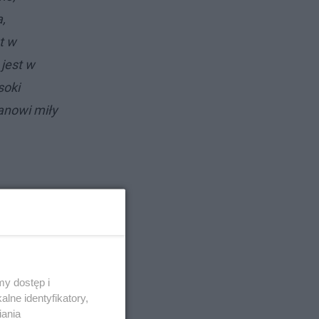
,
t w
jest w
soki
anowi miły
y dostęp i
lne identyfikatory,
iania