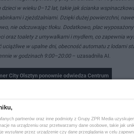
 dzieci w wieku 0–12 lat, takie jak ścianka wspinaczkowa
abinkami i zjeżdżalniami. Dzięki dużej powierzchni, nawe
owo, nie odczuwając tłoku. Dodatkowo, plac wyposażony 
eci oraz toalety z umywalkami i mydłem, co zapewnia wy
ć uciążliwe w upalne dni, obecność automatu z lodami st
ziennie w godzinach 9:00–20:00
– uzasadniła AI.
er City Olsztyn ponownie odwiedza Centrum
cji „Kortosfera”
niku,
fanych partnerów oraz inne podmioty z Grupy ZPR Media uzyskujem
cje na urządzeniu oraz przetwarzamy dane osobowe, takie jak unika
je wysyłane przez urządzenie czy dane przeglądania w celu zapewn