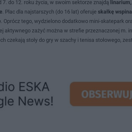
od 7. do 12. roku życia, w swoim sektorze znajdą
linarium,
e
. Plac dla najstarszych (do 16 lat) oferuje
skałkę wspin
e
. Oprócz tego, wydzielono dodatkowo mini-skatepark or
j aktywnego zażyć można w strefie przeznaczonej m. in
h czekają stoły do gry w szachy i tenisa stołowego, ze