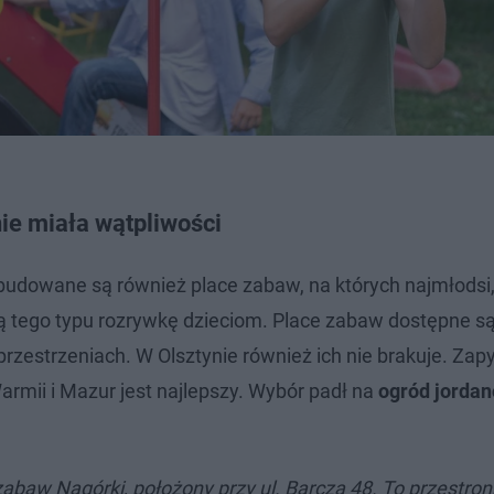
nie miała wątpliwości
udowane są również place zabaw, na których najmłodsi, 
ą tego typu rozrywkę dzieciom. Place zabaw dostępne są
przestrzeniach. W Olsztynie również ich nie brakuje. Zap
Warmii i Mazur jest najlepszy. Wybór padł na
ogród jordan
abaw Nagórki, położony przy ul. Barcza 48. To przestron