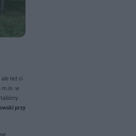
ale też ci
 m.in. w
ytaliśmy
owski przy
ne,