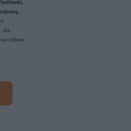
 huśtawki,
aczkową,
az
. dla
staw zabaw