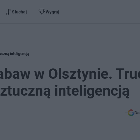
Słuchaj
Wygraj
uczną inteligencją
zabaw w Olsztynie. Tr
sztuczną inteligencją
Do