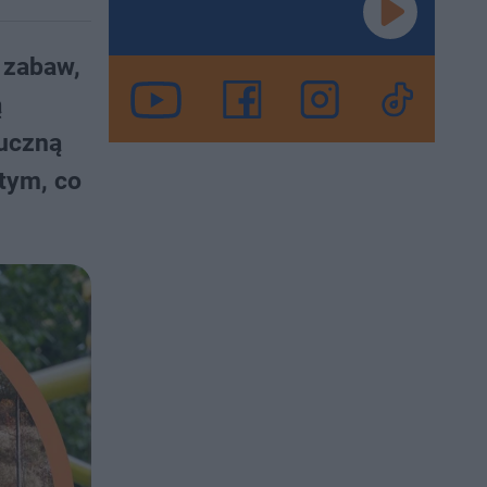
 zabaw,
ą
tuczną
 tym, co