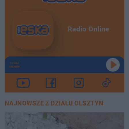
Radio Online
TERAZ
GRAMY
NAJNOWSZE Z DZIAŁU OLSZTYN