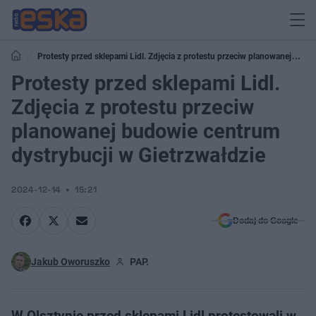
Protesty przed sklepami Lidl. Zdjęcia z protestu przeciw planowanej
budowie centrum dystrybucji w Gietrzwałdzie
Protesty przed sklepami Lidl.
Zdjęcia z protestu przeciw
planowanej budowie centrum
dystrybucji w Gietrzwałdzie
2024-12-14
15:21
Dodaj do Google
Jakub Oworuszko
PAP.
W Olsztynie przed sklepami Lidl protestowali w