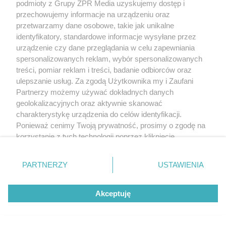
podmioty z Grupy ZPR Media uzyskujemy dostęp i
przechowujemy informacje na urządzeniu oraz
przetwarzamy dane osobowe, takie jak unikalne
identyfikatory, standardowe informacje wysyłane przez
urządzenie czy dane przeglądania w celu zapewniania
spersonalizowanych reklam, wybór spersonalizowanych
treści, pomiar reklam i treści, badanie odbiorców oraz
ulepszanie usług. Za zgodą Użytkownika my i Zaufani
Partnerzy możemy używać dokładnych danych
geolokalizacyjnych oraz aktywnie skanować
charakterystykę urządzenia do celów identyfikacji.
Ponieważ cenimy Twoją prywatność, prosimy o zgodę na
korzystanie z tych technologii poprzez kliknięcie
„Akceptuję”. Zgoda jest dobrowolna i zawsze możesz ją
zmienić/wycofać klikając przycisk ustawień prywatności
PARTNERZY
USTAWIENIA
znajdujący się w lewym dolnym rogu strony
. Niektóre
rodzaje przetwarzania danych nie wymagają zgody
Żaden utwór zamieszczony w serwisie nie może być powielany i
Akceptuję
użytkownika, ale masz prawo sprzeciwić się takiemu
rozpowszechniany lub dalej rozpowszechniany w jakikolwiek sposób (w
przetwarzaniu. Preferencje będą miały zastosowanie tylko
tym także elektroniczny lub mechaniczny) na jakimkolwiek polu
na tej witrynie.
eksploatacji w jakiejkolwiek formie, włącznie z umieszczaniem w Internecie
bez pisemnej zgody właściciela praw. Jakiekolwiek użycie lub