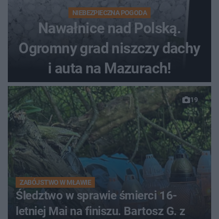
NIEBEZPIECZNA POGODA
Nawałnice nad Polską.
Ogromny grad niszczy dachy
i auta na Mazurach!
19
ZABÓJSTWO W MŁAWIE
Śledztwo w sprawie śmierci 16-
letniej Mai na finiszu. Bartosz G. z