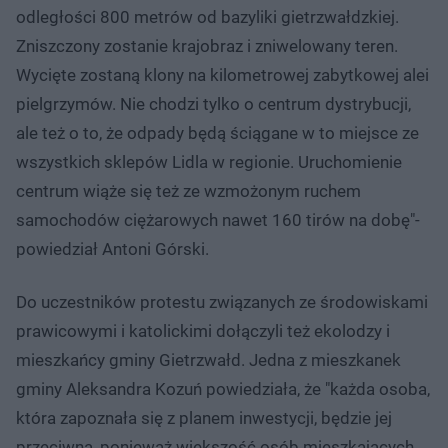
odległości 800 metrów od bazyliki gietrzwałdzkiej.
Zniszczony zostanie krajobraz i zniwelowany teren.
Wycięte zostaną klony na kilometrowej zabytkowej alei
pielgrzymów. Nie chodzi tylko o centrum dystrybucji,
ale też o to, że odpady będą ściągane w to miejsce ze
wszystkich sklepów Lidla w regionie. Uruchomienie
centrum wiąże się też ze wzmożonym ruchem
samochodów ciężarowych nawet 160 tirów na dobę"-
powiedział Antoni Górski.
Do uczestników protestu związanych ze środowiskami
prawicowymi i katolickimi dołączyli też ekolodzy i
mieszkańcy gminy Gietrzwałd. Jedna z mieszkanek
gminy Aleksandra Kozuń powiedziała, że "każda osoba,
która zapoznała się z planem inwestycji, będzie jej
przeciwna, ponieważ większość osób mieszkających