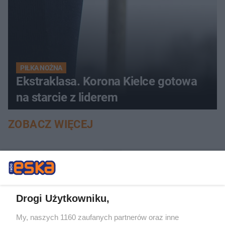
PIŁKA NOŻNA
Ekstraklasa. Korona Kielce gotowa
na starcie z liderem
ZOBACZ WIĘCEJ
Drogi Użytkowniku,
My, naszych 1160 zaufanych partnerów oraz inne