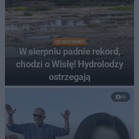
CO SIĘ STANIE?
W sierpniu padnie rekord,
chodzi o Wisłę! Hydrolodzy
ostrzegają
43