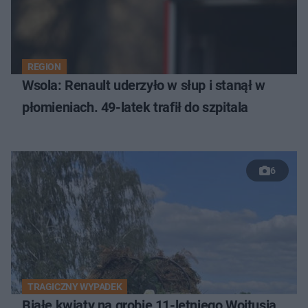
REGION
Wsola: Renault uderzyło w słup i stanął w
płomieniach. 49-latek trafił do szpitala
6
TRAGICZNY WYPADEK
Białe kwiaty na grobie 11-letniego Wojtusia.