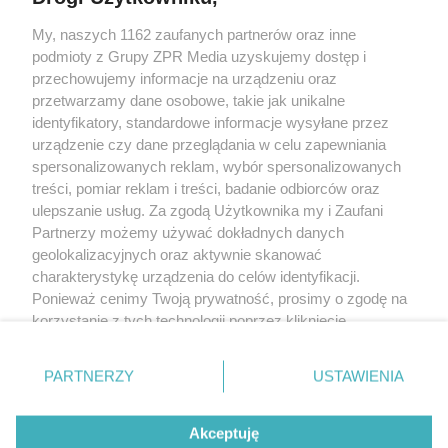
My, naszych 1162 zaufanych partnerów oraz inne
Żaden utwór zamieszczony w serwisie nie może być powielany i
podmioty z Grupy ZPR Media uzyskujemy dostęp i
rozpowszechniany lub dalej rozpowszechniany w jakikolwiek sposób (w
tym także elektroniczny lub mechaniczny) na jakimkolwiek polu
przechowujemy informacje na urządzeniu oraz
eksploatacji w jakiejkolwiek formie, włącznie z umieszczaniem w Internecie
przetwarzamy dane osobowe, takie jak unikalne
bez pisemnej zgody właściciela praw. Jakiekolwiek użycie lub
wykorzystanie utworów w całości lub w części z naruszeniem prawa, tzn.
identyfikatory, standardowe informacje wysyłane przez
bez właściwej zgody, jest zabronione pod groźbą kary i może być ścigane
urządzenie czy dane przeglądania w celu zapewniania
prawnie.
spersonalizowanych reklam, wybór spersonalizowanych
treści, pomiar reklam i treści, badanie odbiorców oraz
ulepszanie usług. Za zgodą Użytkownika my i Zaufani
Partnerzy możemy używać dokładnych danych
geolokalizacyjnych oraz aktywnie skanować
charakterystykę urządzenia do celów identyfikacji.
O nas
Ponieważ cenimy Twoją prywatność, prosimy o zgodę na
korzystanie z tych technologii poprzez kliknięcie
Informacje prawne
„Akceptuję”. Zgoda jest dobrowolna i zawsze możesz ją
zmienić/wycofać klikając przycisk ustawień prywatności
Nasze serwisy
PARTNERZY
USTAWIENIA
znajdujący się w lewym dolnym rogu strony
. Niektóre
rodzaje przetwarzania danych nie wymagają zgody
© 2026 Grupa ZPR Media
Akceptuję
użytkownika, ale masz prawo sprzeciwić się takiemu