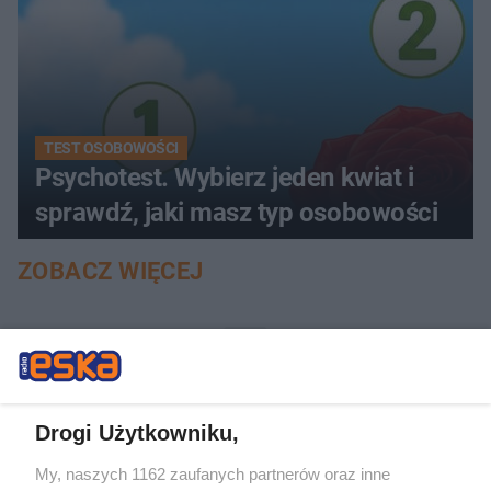
TEST OSOBOWOŚCI
Psychotest. Wybierz jeden kwiat i
sprawdź, jaki masz typ osobowości
ZOBACZ WIĘCEJ
Drogi Użytkowniku,
My, naszych 1162 zaufanych partnerów oraz inne