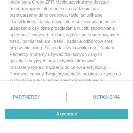
podmioty z Grupy ZPR Media uzyskujemy dostęp i
przechowujemy informacje na urządzeniu oraz
przetwarzamy dane osobowe, takie jak unikalne
identyfikatory, standardowe informacje wysyłane przez
urządzenie czy dane przeglądania w celu zapewniania
spersonalizowanych reklam, wybór spersonalizowanych
treści, pomiar reklam i treści, badanie odbiorców oraz
ulepszanie usług. Za zgodą Użytkownika my i Zaufani
Partnerzy możemy używać dokładnych danych
geolokalizacyjnych oraz aktywnie skanować
charakterystykę urządzenia do celów identyfikacji.
Ponieważ cenimy Twoją prywatność, prosimy o zgodę na
korzystanie z tych technologii poprzez kliknięcie
„Akceptuję”. Zgoda jest dobrowolna i zawsze możesz ją
zmienić/wycofać klikając przycisk ustawień prywatności
PARTNERZY
USTAWIENIA
znajdujący się w lewym dolnym rogu strony
. Niektóre
rodzaje przetwarzania danych nie wymagają zgody
Żaden utwór zamieszczony w serwisie nie może być powielany i
Akceptuję
użytkownika, ale masz prawo sprzeciwić się takiemu
rozpowszechniany lub dalej rozpowszechniany w jakikolwiek sposób (w
przetwarzaniu. Preferencje będą miały zastosowanie tylko
tym także elektroniczny lub mechaniczny) na jakimkolwiek polu
na tej witrynie.
eksploatacji w jakiejkolwiek formie, włącznie z umieszczaniem w Internecie
bez pisemnej zgody właściciela praw. Jakiekolwiek użycie lub