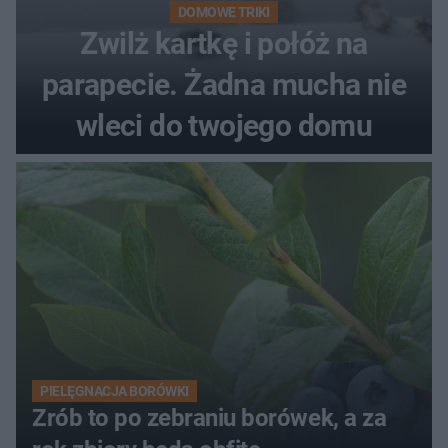
DOMOWE TRIKI
Zwilż kartkę i połóż na
parapecie. Żadna mucha nie
wleci do twojego domu
PIELĘGNACJA BORÓWKI
Zrób to po zebraniu borówek, a za