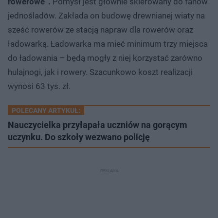
rowerowe”.
Pomysł jest głównie skierowany do fanów
jednośladów. Zakłada on budowę drewnianej wiaty na
sześć rowerów ze stacją napraw dla rowerów oraz
ładowarką. Ładowarka ma mieć minimum trzy miejsca
do ładowania – będą mogły z niej korzystać zarówno
hulajnogi, jak i rowery. Szacunkowo koszt realizacji
wynosi 63 tys. zł.
POLECANY ARTYKUŁ:
Nauczycielka przyłapała uczniów na gorącym
uczynku. Do szkoły wezwano policję