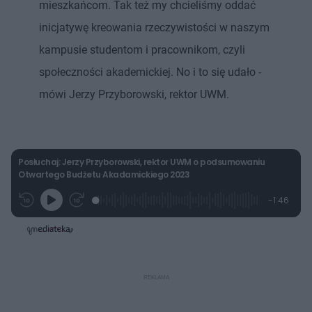
mieszkańcom. Tak też my chcieliśmy oddać
inicjatywę kreowania rzeczywistości w naszym
kampusie studentom i pracownikom, czyli
społeczności akademickiej. No i to się udało -
mówi Jerzy Przyborowski, rektor UWM.
Posłuchaj: Jerzy Przyborowski, rektor UWM o podsumowaniu
Otwartego Budżetu Akadamickiego 2023
L
P
P
P
-
1:46
G
o
r
r
o
z
r
a
z
z
o
a
d
e
e
s
j
t
e
w
w
a
d
i
i
ł
:
ń
ń
y
c
1
1
1
z
4
0
0
a
s
.
s
s
Â
1
d
d
1
o
o