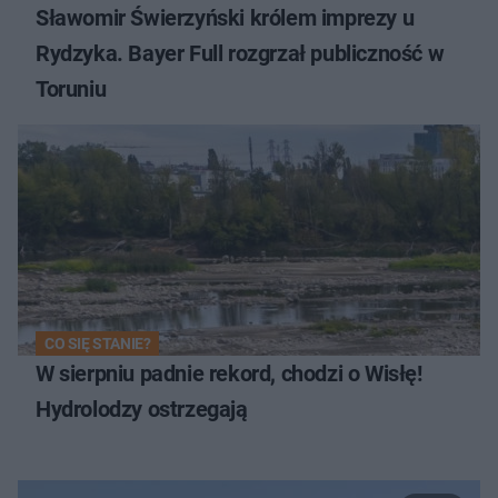
Sławomir Świerzyński królem imprezy u
Rydzyka. Bayer Full rozgrzał publiczność w
Toruniu
CO SIĘ STANIE?
W sierpniu padnie rekord, chodzi o Wisłę!
Hydrolodzy ostrzegają