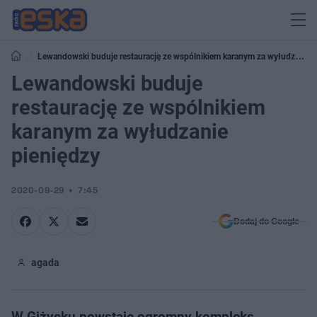
Lewandowski buduje restaurację ze wspólnikiem karanym za wyłudzanie
pieniędzy
Lewandowski buduje
restaurację ze wspólnikiem
karanym za wyłudzanie
pieniędzy
2020-09-29
7:45
Dodaj do Google
agada
W Giżycku powstaje ogromny kompleks