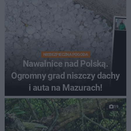
NIEBEZPIECZNA POGODA
Nawałnice nad Polską.
Ogromny grad niszczy dachy
i auta na Mazurach!
19