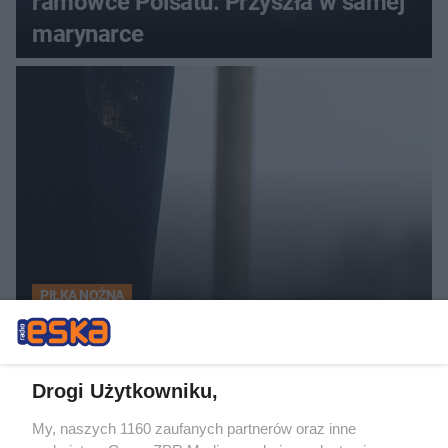
ramówce Polsatu. Przyszła w samej
marynarce
PIŁKA NOŻNA
Ekstraklasa. Korona Kielce gotowa
na starcie z liderem
Drogi Użytkowniku,
ZOBACZ WIĘCEJ
My, naszych 1160 zaufanych partnerów oraz inne