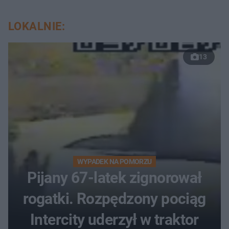
LOKALNIE:
13
WYPADEK NA POMORZU
Pijany 67-latek zignorował
rogatki. Rozpędzony pociąg
Intercity uderzył w traktor