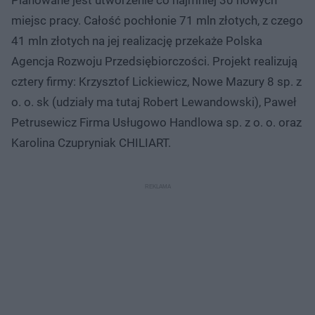
Planowane jest utworzenie co najmniej 30 nowych
miejsc pracy. Całość pochłonie 71 mln złotych, z czego
41 mln złotych na jej realizację przekaże Polska
Agencja Rozwoju Przedsiębiorczości. Projekt realizują
cztery firmy: Krzysztof Lickiewicz, Nowe Mazury 8 sp. z
o. o. sk (udziały ma tutaj Robert Lewandowski), Paweł
Petrusewicz Firma Usługowo Handlowa sp. z o. o. oraz
Karolina Czupryniak CHILIART.