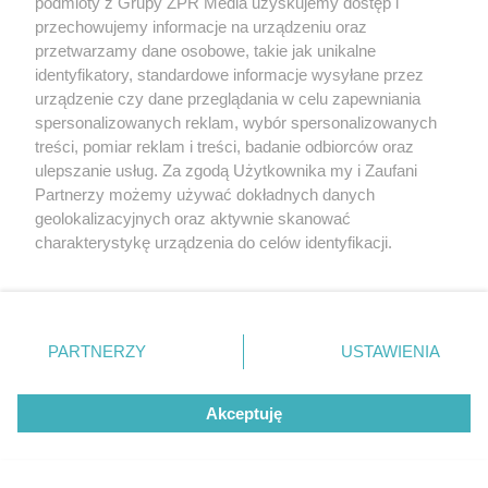
podmioty z Grupy ZPR Media uzyskujemy dostęp i
przechowujemy informacje na urządzeniu oraz
przetwarzamy dane osobowe, takie jak unikalne
identyfikatory, standardowe informacje wysyłane przez
urządzenie czy dane przeglądania w celu zapewniania
spersonalizowanych reklam, wybór spersonalizowanych
treści, pomiar reklam i treści, badanie odbiorców oraz
ulepszanie usług. Za zgodą Użytkownika my i Zaufani
Partnerzy możemy używać dokładnych danych
geolokalizacyjnych oraz aktywnie skanować
charakterystykę urządzenia do celów identyfikacji.
Ponieważ cenimy Twoją prywatność, prosimy o zgodę na
korzystanie z tych technologii poprzez kliknięcie
„Akceptuję”. Zgoda jest dobrowolna i zawsze możesz ją
zmienić/wycofać klikając przycisk ustawień prywatności
PARTNERZY
USTAWIENIA
znajdujący się w lewym dolnym rogu strony
. Niektóre
rodzaje przetwarzania danych nie wymagają zgody
Akceptuję
użytkownika, ale masz prawo sprzeciwić się takiemu
przetwarzaniu. Preferencje będą miały zastosowanie tylko
na tej witrynie.