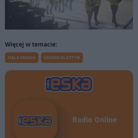
HALA URANIA
URANIA OLSZTYN
Radio Online