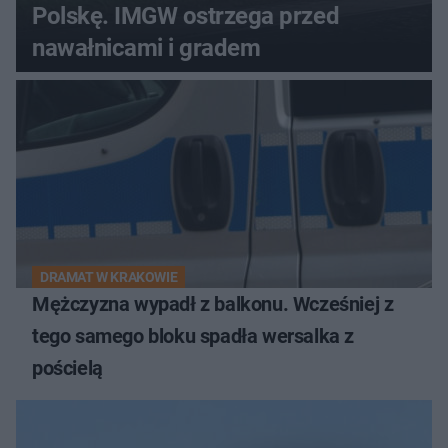
Polskę. IMGW ostrzega przed
nawałnicami i gradem
DRAMAT W KRAKOWIE
Mężczyzna wypadł z balkonu. Wcześniej z
tego samego bloku spadła wersalka z
pościelą