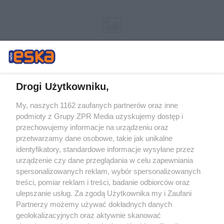
Drogi Użytkowniku,
My, naszych 1162 zaufanych partnerów oraz inne
Żaden utwór zamieszczony w serwisie nie może być powielany i
podmioty z Grupy ZPR Media uzyskujemy dostęp i
rozpowszechniany lub dalej rozpowszechniany w jakikolwiek sposób (w
przechowujemy informacje na urządzeniu oraz
tym także elektroniczny lub mechaniczny) na jakimkolwiek polu
eksploatacji w jakiejkolwiek formie, włącznie z umieszczaniem w
przetwarzamy dane osobowe, takie jak unikalne
Internecie bez pisemnej zgody właściciela praw. Jakiekolwiek użycie lub
identyfikatory, standardowe informacje wysyłane przez
wykorzystanie utworów w całości lub w części z naruszeniem prawa,
tzn. bez właściwej zgody, jest zabronione pod groźbą kary i może być
urządzenie czy dane przeglądania w celu zapewniania
ścigane prawnie.
spersonalizowanych reklam, wybór spersonalizowanych
treści, pomiar reklam i treści, badanie odbiorców oraz
ulepszanie usług. Za zgodą Użytkownika my i Zaufani
Partnerzy możemy używać dokładnych danych
geolokalizacyjnych oraz aktywnie skanować