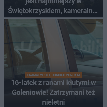
jest najmniejszy w
Świętokrzyskiem, kameralny i
bez tłumów
DRAMAT W ZACHODNIOPOMORSKIM
16-latek z ranami kłutymi w
Goleniowie! Zatrzymani też
nieletni