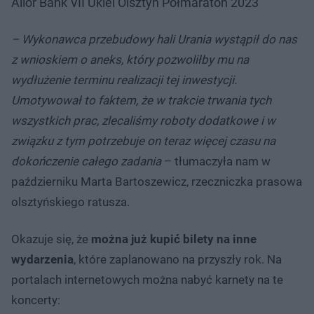
Alior Bank VII Ukiel Olsztyn Półmaraton 2023
– Wykonawca przebudowy hali Urania wystąpił do nas
z wnioskiem o aneks, który pozwoliłby mu na
wydłużenie terminu realizacji tej inwestycji.
Umotywował to faktem, że w trakcie trwania tych
wszystkich prac, zlecaliśmy roboty dodatkowe i w
związku z tym potrzebuje on teraz więcej czasu na
dokończenie całego zadania
– tłumaczyła nam w
październiku Marta Bartoszewicz, rzeczniczka prasowa
olsztyńskiego ratusza.
Okazuje się, że
można już kupić bilety na inne
wydarzenia
, które zaplanowano na przyszły rok. Na
portalach internetowych można nabyć karnety na te
koncerty: