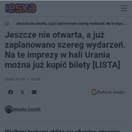
Jeszcze nie otwarta, a już zaplanowano szereg wydarzeń. Na te imprezy
w hali Urania można już kupić bilety [LISTA]
Jeszcze nie otwarta, a już
zaplanowano szereg wydarzeń.
Na te imprezy w hali Urania
można już kupić bilety [LISTA]
2023-11-06
11:26
Dodaj do Google
Monika Smolik
Wielkimi krokami zbliża się oficjalne otwarcie