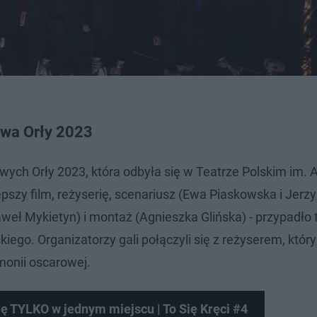
ywa Orły 2023
wych Orły 2023, która odbyła się w Teatrze Polskim im. 
szy film, reżyserię, scenariusz (Ewa Piaskowska i Jerzy
weł Mykietyn) i montaż (Agnieszka Glińska) - przypadł
go. Organizatorzy gali połączyli się z reżyserem, któr
monii oscarowej.
się TYLKO w jednym miejscu | To Się Kręci #4