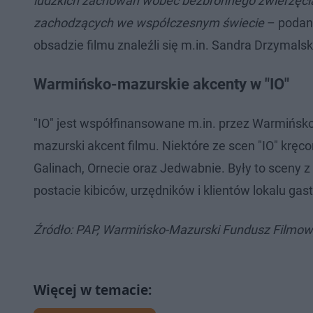
ludzkich zachowań wobec bezbronnego zwierzęcia,
zachodzących we współczesnym świecie
– podan
obsadzie filmu znaleźli się m.in. Sandra Drzymal
Warmińsko-mazurskie akcenty w "IO"
"IO" jest współfinansowane m.in. przez Warmińsk
mazurski akcent filmu. Niektóre ze scen "IO" kręc
Galinach, Ornecie oraz Jedwabnie. Były to sceny z 
postacie kibiców, urzędników i klientów lokalu ga
Źródło: PAP, Warmińsko-Mazurski Fundusz Filmowy