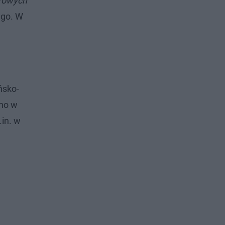
urowych
ego. W
ńsko-
ano w
.in. w