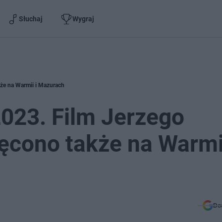
Słuchaj
Wygraj
kże na Warmii i Mazurach
2023. Film Jerzego
cono także na Warmii
Do