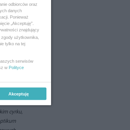
anie odbiorców oraz
nych danych
kacji. Ponieważ
ięcie „Akceptuję”.
ywatności znajdujący
ą zgody użytkownika,
 tylko na tej
 naszych serwisów
esz w
Polityce
Akceptuję
kim cyrku,
optikum