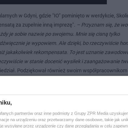
larnych w Gdyni, gdzie "IO" pominięto w werdykcie, Sko
ensatą za zupełnie inną imprezę".
– Przyznam się, że wol
dy je sobie nazwie po swojemu. Mnie się cisną tylko
dźwięcznie je wypowiem. Ale dzięki, bo rzeczywiście hon
 niż jakakolwiek rekompensata. To jest uznanie zawodowc
 rzeczywiście w stanie docenić wysiłek i zaangażowanie t
edział. Podziękował również swoim współpracownikom 
. Zna je cała Polska!
niku,
fanych partnerów oraz inne podmioty z Grupy ZPR Media uzyskujem
cje na urządzeniu oraz przetwarzamy dane osobowe, takie jak unika
je wysyłane przez urządzenie czy dane przeglądania w celu zapewn