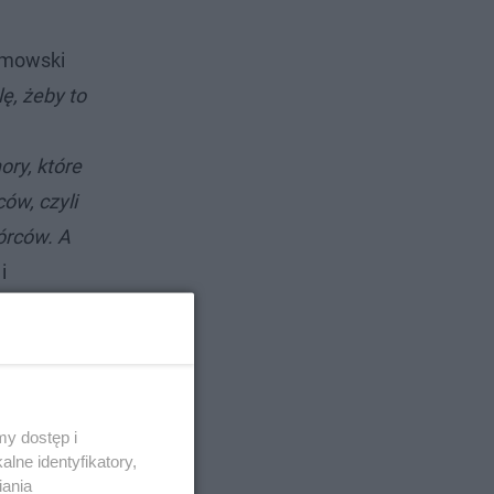
limowski
ę, żeby to
ory, które
ów, czyli
wórców. A
i
y dostęp i
lne identyfikatory,
iania