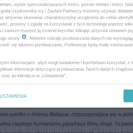
klam, wybór spersonalizowanych treści, pomiar reklam i treści, bad
 zgodą Użytkownika my i Zaufani Partnerzy możemy używać dokład
az aktywnie skanować charakterystykę urządzenia do celów identyfi
ść, prosimy o zgodę na korzystanie z tych technologii poprzez klikn
a i zawsze możesz ją zmienić/wycofać klikając przycisk ustawień pr
ogu strony
. Niektóre rodzaje przetwarzania danych nie wymagaj
iwić się takiemu przetwarzaniu. Preferencje będą miały zastosowanie
szymi informacjami, abyś mógł świadomie i komfortowo korzystać z
gółowe informacje dotyczące przetwarzania Twoich danych znajdzi
s
oraz po kliknięciu w „Ustawienia”.
USTAWIENIA
o do klasyki kina - francuskiego filmu "Na los szczęścia,
oria osiołka o imieniu Baltazar, rozpoczynająca się w pols
i pełna ciepłego humanizmu parafraza filmu drogi. To pan