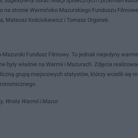
 sugestywny obraz relacji społecznych i przemian kult
o na stronie Warmińsko-Mazurskiego Funduszu Filmow
ska, Mateusz Kościukiewicz i Tomasz Organek.
o-Mazurski Fundusz Filmowy. To jednak niejedyny warmi
one były właśnie na Warmii i Mazurach. Zdjęcia realizow
liczną grupą miejscowych statystów, którzy wcielili się m
stronomicznego.
, Wrota Warmii i Mazur