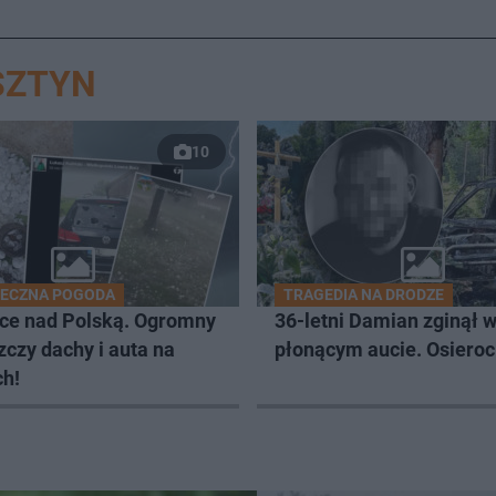
SZTYN
10
IECZNA POGODA
TRAGEDIA NA DRODZE
ce nad Polską. Ogromny
36-letni Damian zginął 
zczy dachy i auta na
płonącym aucie. Osieroc
h!