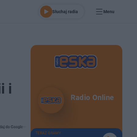
Słuchaj radia
Menu
 i
Radio Online
daj do Google
TERAZ GRAMY