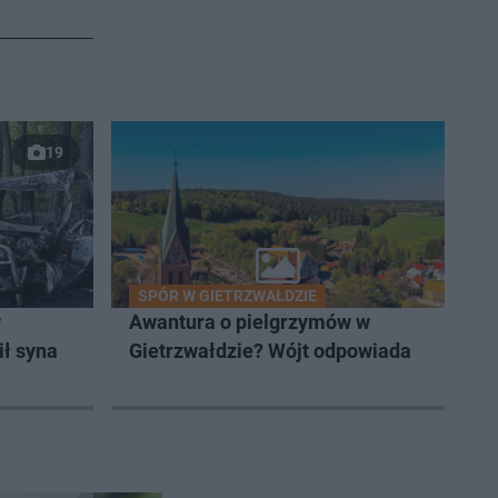
19
SPÓR W GIETRZWAŁDZIE
w
Awantura o pielgrzymów w
ił syna
Gietrzwałdzie? Wójt odpowiada