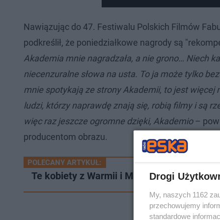
Nawiązując do 47. Festiwalu Polskich Filmów Fabu
podkreślił, że poniedziałkowe nagrody są "rekomp
Akademia mnie nagradzała, a nie grono… Niech każ
niecenzuralne słowa na usta. To ja może tylko bez
mnie spotykają ze strony Akademii, to jest więcej
ludzi, którzy naprawdę znają się, robią filmy i są
więc raz jeszcze ogromne dzięki, Akademio
– powi
producentom obrazu.
POLECANY ARTYKUŁ:
Te kobiety z Warmii i Mazur zrobiły karierę
Drogi Użytkow
My, naszych 1162 zau
przechowujemy informa
standardowe informac