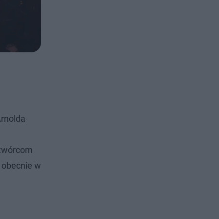
Arnolda
o twórcom
y obecnie w