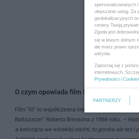
spersonalizowanych re
ulepszanie usług. Za
geolokalizacyjnych or
cenimy Twoją prywatno
Zgoda jest dobrowoln
się w lewym dolnym r
ale masz prawo sprzec
witrynie.
Zapoznaj się z poniż
internetowych. Szcze
Prywatności
i
Cookie
O czym opowiada film Skolimowskiego?
PARTNERZY
Film "IO" to współczesna interpretacja - zaliczaneg
Baltazarze!" Roberta Bressona z 1966 roku.
– Hist
a kończąca we włoskiej rzeźni, to gorzka ale też 