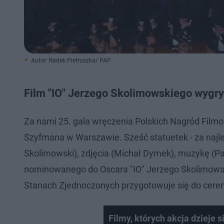
Autor: Radek Pietruszka/ PAP
Film "IO" Jerzego Skolimowskiego wygr
Za nami 25. gala wręczenia Polskich Nagród Filmo
Szyfmana w Warszawie. Sześć statuetek - za najlep
Skolimowski), zdjęcia (Michał Dymek), muzykę (Pa
nominowanego do Oscara "IO" Jerzego Skolimowskie
Stanach Zjednoczonych przygotowuje się do cere
Filmy, których akcja dzieje 