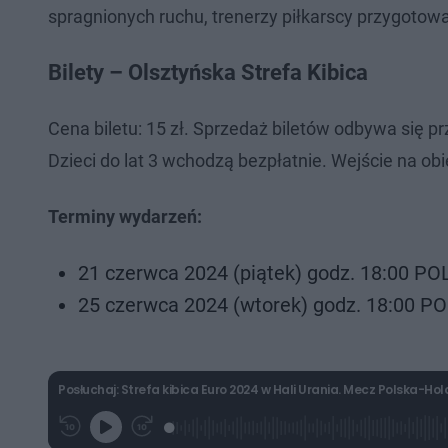
spragnionych ruchu, trenerzy piłkarscy przygotowal
Bilety – Olsztyńska Strefa Kibica
Cena biletu: 15 zł. Sprzedaż biletów odbywa się prz
Dzieci do lat 3 wchodzą bezpłatnie. Wejście na o
Terminy wydarzeń:
21 czerwca 2024 (piątek) godz. 18:00 P
25 czerwca 2024 (wtorek) godz. 18:00 
Posłuchaj: Strefa kibica Euro 2024 w Hali Urania. Mecz Polska-Ho
L
P
P
G
o
r
r
r