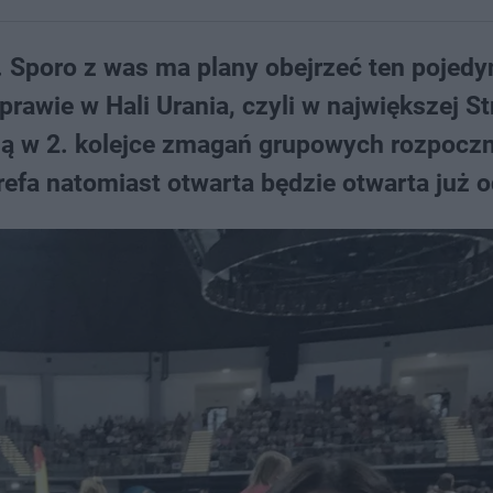
. Sporo z was ma plany obejrzeć ten pojed
rawie w Hali Urania, czyli w największej St
rią w 2. kolejce zmagań grupowych rozpoczn
refa natomiast otwarta będzie otwarta już o