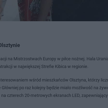
Olsztynie
acji na Mistrzostwach Europy w piłce nożnej. Hala Urani
kcji w największej Strefie Kibica w regionie.
interesowaniem wśród mieszkańców Olsztyna, którzy licz
e Główniej po raz kolejny będzie miało możliwość na żyw
ze na czterech 20-metrowych ekranach LED, zapewniając