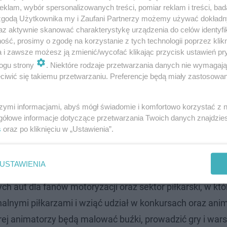
klam, wybór spersonalizowanych treści, pomiar reklam i treści, bad
 zgodą Użytkownika my i Zaufani Partnerzy możemy używać dokład
az aktywnie skanować charakterystykę urządzenia do celów identyfi
ść, prosimy o zgodę na korzystanie z tych technologii poprzez klikn
i nożnej w Strefie Kibica w hali Urania
a i zawsze możesz ją zmienić/wycofać klikając przycisk ustawień pr
ogu strony
. Niektóre rodzaje przetwarzania danych nie wymagaj
iwić się takiemu przetwarzaniu. Preferencje będą miały zastosowanie
Urania i dopingujmy naszą drużynę do zwycię
szymi informacjami, abyś mógł świadomie i komfortowo korzystać z
ibiców 21 oraz 25 czerwca, w dni meczowe polskiej reprez
gółowe informacje dotyczące przetwarzania Twoich danych znajdzi
m meczu, a zamykane godzinę po ostatnim gwizdku, tak
s
oraz po kliknięciu w „Ustawienia”.
akcji i miło spędzić czas w gronie znajomych.
USTAWIENIA
owali liczne konkursy z cennymi nagrodami, strefę
ch aut dla fanów motoryzacji oraz sektor piłkarski, w kt
lnymi piłkarzami i wziąć udział w konkursach oraz ani
ej animatorzy będą malować buźki, prowadzić gry i wars