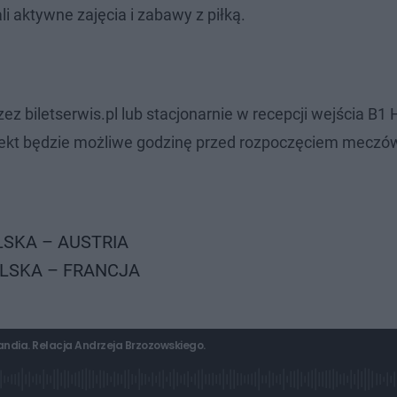
i aktywne zajęcia i zabawy z piłką.
ez biletserwis.pl lub stacjonarnie w recepcji wejścia B1 H
biekt będzie możliwe godzinę przed rozpoczęciem meczó
OLSKA – AUSTRIA
POLSKA – FRANCJA
landia. Relacja Andrzeja Brzozowskiego.