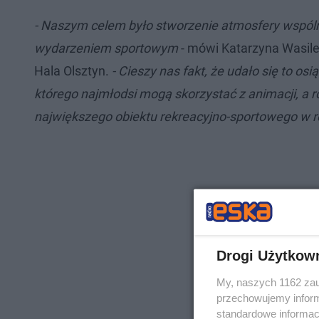
- Naszym celem było stworzenie atmosfery wspóln
wydarzeniem sportowym
- mówi Katarzyna Wasile
Hala Olsztyn.
- Cieszy nas fakt, że udało się to o
którego najmłodsi mogą skorzystać z animacji, a r
największego obiektu rekreacyjno-sportowego w r
Drogi Użytkow
My, naszych 1162 zau
przechowujemy informa
standardowe informac