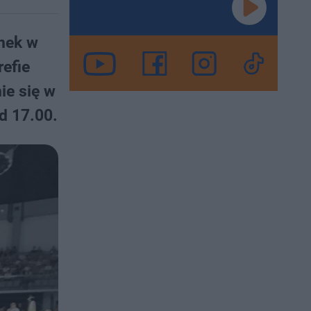
ynek w
refie
ie się w
d 17.00.