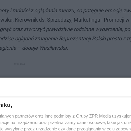
oty i radości z oglądania meczu, co potęguje emocje zw
wska, Kierownik ds. Sprzedaży, Marketingu i Promocji w
siągnąć oraz stworzyć prawdziwie rodzinne wydarzenie, p
odzice oglądać zmagania Reprezentacji Polski prosto z t
egionie – dodaje Wasilewska.
niku,
fanych partnerów oraz inne podmioty z Grupy ZPR Media uzyskujem
cje na urządzeniu oraz przetwarzamy dane osobowe, takie jak unika
je wysyłane przez urządzenie czy dane przeglądania w celu zapewn