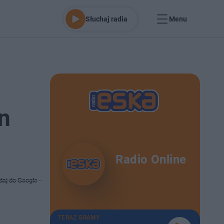
Słuchaj radia
Menu
n
Radio Online
daj do Google
TERAZ GRAMY