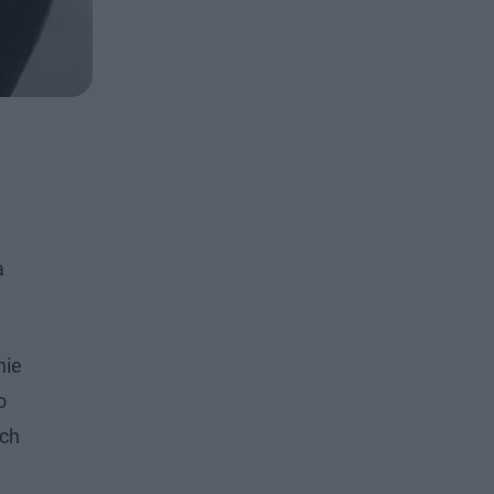
a
nie
o
ych