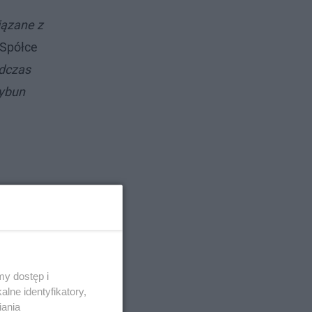
iązane z
 Spółce
odczas
rybun
y dostęp i
lne identyfikatory,
iania