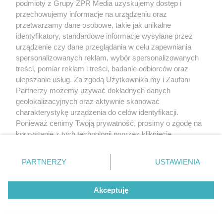
podmioty z Grupy ZPR Media uzyskujemy dostęp i
przechowujemy informacje na urządzeniu oraz
przetwarzamy dane osobowe, takie jak unikalne
identyfikatory, standardowe informacje wysyłane przez
urządzenie czy dane przeglądania w celu zapewniania
spersonalizowanych reklam, wybór spersonalizowanych
treści, pomiar reklam i treści, badanie odbiorców oraz
ulepszanie usług. Za zgodą Użytkownika my i Zaufani
Partnerzy możemy używać dokładnych danych
geolokalizacyjnych oraz aktywnie skanować
charakterystykę urządzenia do celów identyfikacji.
Ponieważ cenimy Twoją prywatność, prosimy o zgodę na
korzystanie z tych technologii poprzez kliknięcie
„Akceptuję”. Zgoda jest dobrowolna i zawsze możesz ją
zmienić/wycofać klikając przycisk ustawień prywatności
PARTNERZY
USTAWIENIA
znajdujący się w lewym dolnym rogu strony
. Niektóre
rodzaje przetwarzania danych nie wymagają zgody
Akceptuję
użytkownika, ale masz prawo sprzeciwić się takiemu
przetwarzaniu. Preferencje będą miały zastosowanie tylko
na tej witrynie.