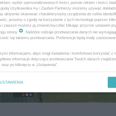
klam, wybór spersonalizowanych treści, pomiar reklam i treści, bad
 zgodą Użytkownika my i Zaufani Partnerzy możemy używać dokład
az aktywnie skanować charakterystykę urządzenia do celów identyfi
ść, prosimy o zgodę na korzystanie z tych technologii poprzez klikn
a i zawsze możesz ją zmienić/wycofać klikając przycisk ustawień pr
ogu strony
. Niektóre rodzaje przetwarzania danych nie wymagaj
iwić się takiemu przetwarzaniu. Preferencje będą miały zastosowanie
szymi informacjami, abyś mógł świadomie i komfortowo korzystać z
gółowe informacje dotyczące przetwarzania Twoich danych znajdzi
s
oraz po kliknięciu w „Ustawienia”.
USTAWIENIA