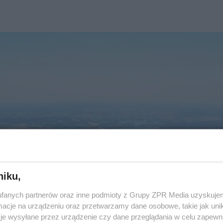
niku,
fanych partnerów oraz inne podmioty z Grupy ZPR Media uzyskujem
cje na urządzeniu oraz przetwarzamy dane osobowe, takie jak unika
je wysyłane przez urządzenie czy dane przeglądania w celu zapewn