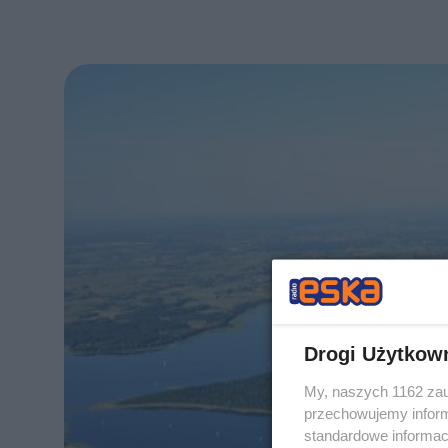
Drogi Użytkow
My, naszych 1162 zau
przechowujemy informa
standardowe informac