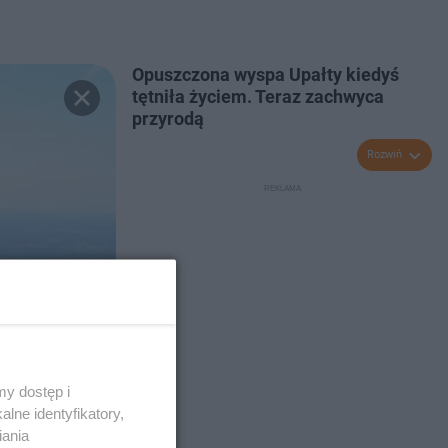
Opuszczona wyspa Upałty kiedyś
tętniła życiem. Teraz zachwyca
przyrodą
Rozwiń
y dostęp i
lne identyfikatory,
iania