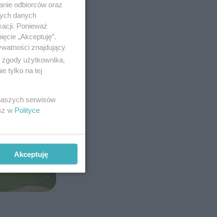
anie odbiorców oraz
nych danych
kacji. Ponieważ
ięcie „Akceptuję”.
ywatności znajdujący
ą zgody użytkownika,
 tylko na tej
 naszych serwisów
esz w
Polityce
Akceptuję