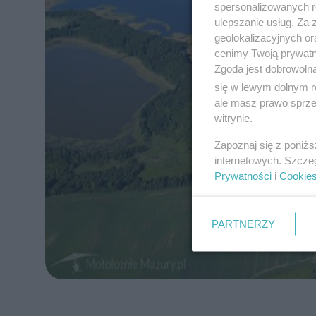
spersonalizowanych re
ulepszanie usług. Za
geolokalizacyjnych or
cenimy Twoją prywatno
Zgoda jest dobrowoln
się w lewym dolnym r
ale masz prawo sprzec
witrynie.
Zapoznaj się z poniż
internetowych. Szcze
Prywatności
i
Cookie
PARTNERZY