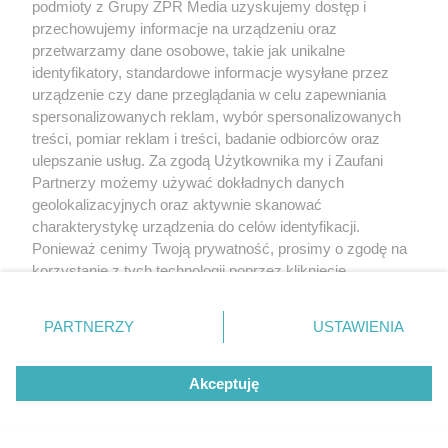
podmioty z Grupy ZPR Media uzyskujemy dostęp i
przechowujemy informacje na urządzeniu oraz
przetwarzamy dane osobowe, takie jak unikalne
identyfikatory, standardowe informacje wysyłane przez
urządzenie czy dane przeglądania w celu zapewniania
spersonalizowanych reklam, wybór spersonalizowanych
treści, pomiar reklam i treści, badanie odbiorców oraz
ulepszanie usług. Za zgodą Użytkownika my i Zaufani
Partnerzy możemy używać dokładnych danych
geolokalizacyjnych oraz aktywnie skanować
charakterystykę urządzenia do celów identyfikacji.
Ponieważ cenimy Twoją prywatność, prosimy o zgodę na
korzystanie z tych technologii poprzez kliknięcie
„Akceptuję”. Zgoda jest dobrowolna i zawsze możesz ją
zmienić/wycofać klikając przycisk ustawień prywatności
PARTNERZY
USTAWIENIA
znajdujący się w lewym dolnym rogu strony
. Niektóre
rodzaje przetwarzania danych nie wymagają zgody
Akceptuję
użytkownika, ale masz prawo sprzeciwić się takiemu
przetwarzaniu. Preferencje będą miały zastosowanie tylko
na tej witrynie.