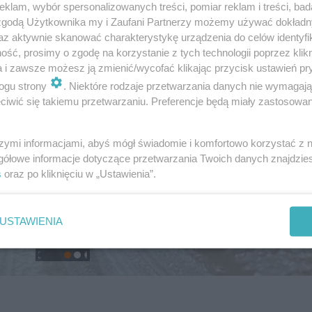
klam, wybór spersonalizowanych treści, pomiar reklam i treści, bad
 zgodą Użytkownika my i Zaufani Partnerzy możemy używać dokład
az aktywnie skanować charakterystykę urządzenia do celów identyfi
ść, prosimy o zgodę na korzystanie z tych technologii poprzez klikn
a i zawsze możesz ją zmienić/wycofać klikając przycisk ustawień pr
ogu strony
. Niektóre rodzaje przetwarzania danych nie wymagaj
iwić się takiemu przetwarzaniu. Preferencje będą miały zastosowanie
szymi informacjami, abyś mógł świadomie i komfortowo korzystać z
gółowe informacje dotyczące przetwarzania Twoich danych znajdzi
s
oraz po kliknięciu w „Ustawienia”.
USTAWIENIA