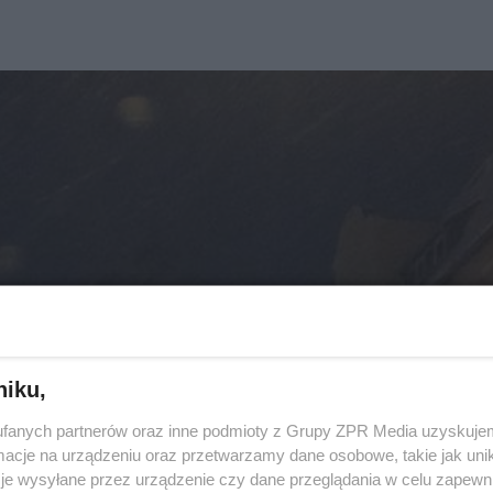
niku,
fanych partnerów oraz inne podmioty z Grupy ZPR Media uzyskujem
cje na urządzeniu oraz przetwarzamy dane osobowe, takie jak unika
je wysyłane przez urządzenie czy dane przeglądania w celu zapewn