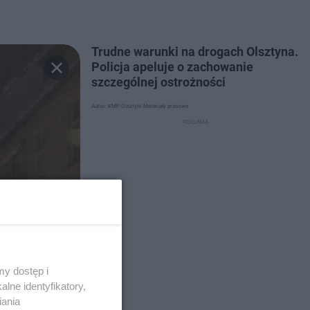
Trudne warunki na drogach Olsztyna.
Policja apeluje o zachowanie
szczególnej ostrożności
Autor: KMP Olsztyn/ Materiały prasowe
y dostęp i
lne identyfikatory,
iania