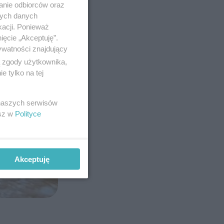
anie odbiorców oraz
nych danych
kacji. Ponieważ
ięcie „Akceptuję”.
ywatności znajdujący
ą zgody użytkownika,
 tylko na tej
 naszych serwisów
esz w
Polityce
Akceptuję