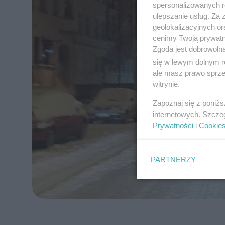
spersonalizowanych re
ulepszanie usług. Za
geolokalizacyjnych or
cenimy Twoją prywatno
Zgoda jest dobrowoln
się w lewym dolnym r
ale masz prawo sprzec
witrynie.
Zapoznaj się z poniż
internetowych. Szcze
Prywatności
i
Cookie
PARTNERZY