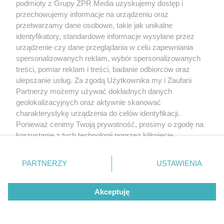
podmioty z Grupy ZPR Media uzyskujemy dostęp i
przechowujemy informacje na urządzeniu oraz
przetwarzamy dane osobowe, takie jak unikalne
identyfikatory, standardowe informacje wysyłane przez
urządzenie czy dane przeglądania w celu zapewniania
spersonalizowanych reklam, wybór spersonalizowanych
treści, pomiar reklam i treści, badanie odbiorców oraz
ulepszanie usług. Za zgodą Użytkownika my i Zaufani
Partnerzy możemy używać dokładnych danych
geolokalizacyjnych oraz aktywnie skanować
charakterystykę urządzenia do celów identyfikacji.
Ponieważ cenimy Twoją prywatność, prosimy o zgodę na
korzystanie z tych technologii poprzez kliknięcie
„Akceptuję”. Zgoda jest dobrowolna i zawsze możesz ją
zmienić/wycofać klikając przycisk ustawień prywatności
PARTNERZY
USTAWIENIA
znajdujący się w lewym dolnym rogu strony
. Niektóre
rodzaje przetwarzania danych nie wymagają zgody
Akceptuję
użytkownika, ale masz prawo sprzeciwić się takiemu
przetwarzaniu. Preferencje będą miały zastosowanie tylko
na tej witrynie.