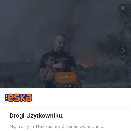
Rozwiń
Drogi Użytkowniku,
My, naszych 1162 zaufanych partnerów oraz inne