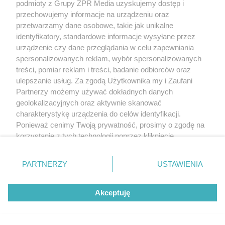
podmioty z Grupy ZPR Media uzyskujemy dostęp i
przechowujemy informacje na urządzeniu oraz
przetwarzamy dane osobowe, takie jak unikalne
identyfikatory, standardowe informacje wysyłane przez
urządzenie czy dane przeglądania w celu zapewniania
spersonalizowanych reklam, wybór spersonalizowanych
treści, pomiar reklam i treści, badanie odbiorców oraz
ulepszanie usług. Za zgodą Użytkownika my i Zaufani
Partnerzy możemy używać dokładnych danych
geolokalizacyjnych oraz aktywnie skanować
charakterystykę urządzenia do celów identyfikacji.
Ponieważ cenimy Twoją prywatność, prosimy o zgodę na
korzystanie z tych technologii poprzez kliknięcie
„Akceptuję”. Zgoda jest dobrowolna i zawsze możesz ją
zmienić/wycofać klikając przycisk ustawień prywatności
PARTNERZY
USTAWIENIA
znajdujący się w lewym dolnym rogu strony
. Niektóre
rodzaje przetwarzania danych nie wymagają zgody
Akceptuję
użytkownika, ale masz prawo sprzeciwić się takiemu
przetwarzaniu. Preferencje będą miały zastosowanie tylko
na tej witrynie.