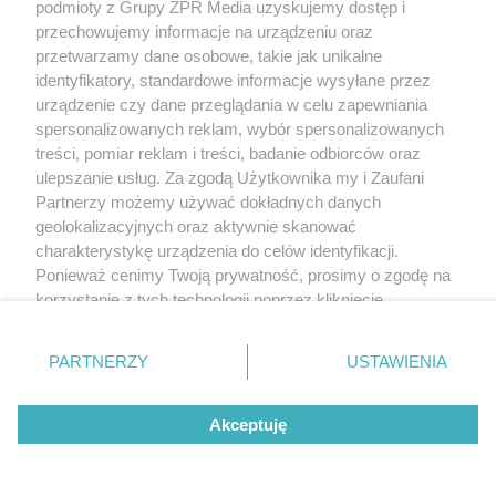
podmioty z Grupy ZPR Media uzyskujemy dostęp i
przechowujemy informacje na urządzeniu oraz
przetwarzamy dane osobowe, takie jak unikalne
identyfikatory, standardowe informacje wysyłane przez
urządzenie czy dane przeglądania w celu zapewniania
spersonalizowanych reklam, wybór spersonalizowanych
treści, pomiar reklam i treści, badanie odbiorców oraz
ulepszanie usług. Za zgodą Użytkownika my i Zaufani
Partnerzy możemy używać dokładnych danych
geolokalizacyjnych oraz aktywnie skanować
charakterystykę urządzenia do celów identyfikacji.
Ponieważ cenimy Twoją prywatność, prosimy o zgodę na
korzystanie z tych technologii poprzez kliknięcie
„Akceptuję”. Zgoda jest dobrowolna i zawsze możesz ją
zmienić/wycofać klikając przycisk ustawień prywatności
PARTNERZY
USTAWIENIA
znajdujący się w lewym dolnym rogu strony
. Niektóre
rodzaje przetwarzania danych nie wymagają zgody
Akceptuję
użytkownika, ale masz prawo sprzeciwić się takiemu
przetwarzaniu. Preferencje będą miały zastosowanie tylko
na tej witrynie.