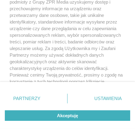
podmioty z Grupy ZPR Media uzyskujemy dostęp i
przechowujemy informacje na urządzeniu oraz
przetwarzamy dane osobowe, takie jak unikalne
identyfikatory, standardowe informacje wysyłane przez
urządzenie czy dane przeglądania w celu zapewniania
spersonalizowanych reklam, wybór spersonalizowanych
treści, pomiar reklam i treści, badanie odbiorców oraz
ulepszanie usług. Za zgodą Użytkownika my i Zaufani
Partnerzy możemy używać dokładnych danych
geolokalizacyjnych oraz aktywnie skanować
charakterystykę urządzenia do celów identyfikacji.
Ponieważ cenimy Twoją prywatność, prosimy o zgodę na
korzystanie z tych technologii poprzez kliknięcie
„Akceptuję”. Zgoda jest dobrowolna i zawsze możesz ją
zmienić/wycofać klikając przycisk ustawień prywatności
PARTNERZY
USTAWIENIA
znajdujący się w lewym dolnym rogu strony
. Niektóre
rodzaje przetwarzania danych nie wymagają zgody
Akceptuję
użytkownika, ale masz prawo sprzeciwić się takiemu
przetwarzaniu. Preferencje będą miały zastosowanie tylko
na tej witrynie.