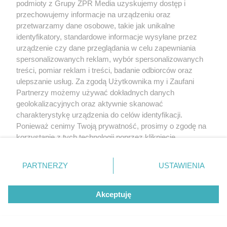
podmioty z Grupy ZPR Media uzyskujemy dostęp i
przechowujemy informacje na urządzeniu oraz
przetwarzamy dane osobowe, takie jak unikalne
identyfikatory, standardowe informacje wysyłane przez
urządzenie czy dane przeglądania w celu zapewniania
spersonalizowanych reklam, wybór spersonalizowanych
treści, pomiar reklam i treści, badanie odbiorców oraz
ulepszanie usług. Za zgodą Użytkownika my i Zaufani
Partnerzy możemy używać dokładnych danych
geolokalizacyjnych oraz aktywnie skanować
charakterystykę urządzenia do celów identyfikacji.
Ponieważ cenimy Twoją prywatność, prosimy o zgodę na
korzystanie z tych technologii poprzez kliknięcie
„Akceptuję”. Zgoda jest dobrowolna i zawsze możesz ją
zmienić/wycofać klikając przycisk ustawień prywatności
PARTNERZY
USTAWIENIA
znajdujący się w lewym dolnym rogu strony
. Niektóre
rodzaje przetwarzania danych nie wymagają zgody
Akceptuję
użytkownika, ale masz prawo sprzeciwić się takiemu
przetwarzaniu. Preferencje będą miały zastosowanie tylko
na tej witrynie.