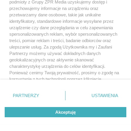
podmioty z Grupy ZPR Media uzyskujemy dostęp i
przechowujemy informacje na urządzeniu oraz
przetwarzamy dane osobowe, takie jak unikalne
identyfikatory, standardowe informacje wysyłane przez
urządzenie czy dane przeglądania w celu zapewniania
spersonalizowanych reklam, wybór spersonalizowanych
treści, pomiar reklam i treści, badanie odbiorców oraz
ulepszanie usług. Za zgodą Użytkownika my i Zaufani
Partnerzy możemy używać dokładnych danych
geolokalizacyjnych oraz aktywnie skanować
charakterystykę urządzenia do celów identyfikacji.
Ponieważ cenimy Twoją prywatność, prosimy o zgodę na
korzystanie z tych technologii poprzez kliknięcie
„Akceptuję”. Zgoda jest dobrowolna i zawsze możesz ją
zmienić/wycofać klikając przycisk ustawień prywatności
PARTNERZY
USTAWIENIA
znajdujący się w lewym dolnym rogu strony
. Niektóre
rodzaje przetwarzania danych nie wymagają zgody
Akceptuję
użytkownika, ale masz prawo sprzeciwić się takiemu
przetwarzaniu. Preferencje będą miały zastosowanie tylko
na tej witrynie.