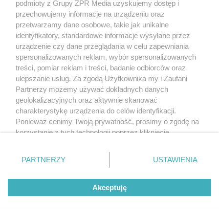
podmioty z Grupy ZPR Media uzyskujemy dostęp i
przechowujemy informacje na urządzeniu oraz
przetwarzamy dane osobowe, takie jak unikalne
identyfikatory, standardowe informacje wysyłane przez
urządzenie czy dane przeglądania w celu zapewniania
spersonalizowanych reklam, wybór spersonalizowanych
treści, pomiar reklam i treści, badanie odbiorców oraz
ulepszanie usług. Za zgodą Użytkownika my i Zaufani
Partnerzy możemy używać dokładnych danych
geolokalizacyjnych oraz aktywnie skanować
charakterystykę urządzenia do celów identyfikacji.
Ponieważ cenimy Twoją prywatność, prosimy o zgodę na
korzystanie z tych technologii poprzez kliknięcie
„Akceptuję”. Zgoda jest dobrowolna i zawsze możesz ją
zmienić/wycofać klikając przycisk ustawień prywatności
PARTNERZY
USTAWIENIA
znajdujący się w lewym dolnym rogu strony
. Niektóre
rodzaje przetwarzania danych nie wymagają zgody
Akceptuję
użytkownika, ale masz prawo sprzeciwić się takiemu
przetwarzaniu. Preferencje będą miały zastosowanie tylko
na tej witrynie.