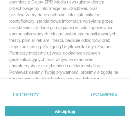
podmioty z Grupy ZPR Media uzyskujemy dostęp i
przechowujemy informacje na urządzeniu oraz
przetwarzamy dane osobowe, takie jak unikalne
identyfikatory, standardowe informacje wysyłane przez
urządzenie czy dane przeglądania w celu zapewniania
spersonalizowanych reklam, wybór spersonalizowanych
treści, pomiar reklam i treści, badanie odbiorców oraz
ulepszanie usług. Za zgodą Użytkownika my i Zaufani
Partnerzy możemy używać dokładnych danych
geolokalizacyjnych oraz aktywnie skanować
charakterystykę urządzenia do celów identyfikacji.
Ponieważ cenimy Twoją prywatność, prosimy o zgodę na
korzystanie z tych technologii poprzez kliknięcie
„Akceptuję”. Zgoda jest dobrowolna i zawsze możesz ją
zmienić/wycofać klikając przycisk ustawień prywatności
PARTNERZY
USTAWIENIA
znajdujący się w lewym dolnym rogu strony
. Niektóre
rodzaje przetwarzania danych nie wymagają zgody
Akceptuję
użytkownika, ale masz prawo sprzeciwić się takiemu
przetwarzaniu. Preferencje będą miały zastosowanie tylko
na tej witrynie.