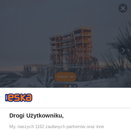
Rozwiń
Drogi Użytkowniku,
My, naszych 1162 zaufanych partnerów oraz inne