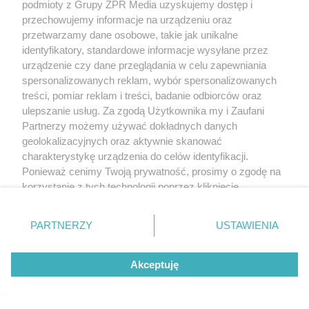
podmioty z Grupy ZPR Media uzyskujemy dostęp i
przechowujemy informacje na urządzeniu oraz
przetwarzamy dane osobowe, takie jak unikalne
identyfikatory, standardowe informacje wysyłane przez
urządzenie czy dane przeglądania w celu zapewniania
spersonalizowanych reklam, wybór spersonalizowanych
treści, pomiar reklam i treści, badanie odbiorców oraz
ulepszanie usług. Za zgodą Użytkownika my i Zaufani
Partnerzy możemy używać dokładnych danych
geolokalizacyjnych oraz aktywnie skanować
charakterystykę urządzenia do celów identyfikacji.
Ponieważ cenimy Twoją prywatność, prosimy o zgodę na
korzystanie z tych technologii poprzez kliknięcie
„Akceptuję”. Zgoda jest dobrowolna i zawsze możesz ją
zmienić/wycofać klikając przycisk ustawień prywatności
PARTNERZY
USTAWIENIA
znajdujący się w lewym dolnym rogu strony
. Niektóre
rodzaje przetwarzania danych nie wymagają zgody
Akceptuję
użytkownika, ale masz prawo sprzeciwić się takiemu
przetwarzaniu. Preferencje będą miały zastosowanie tylko
na tej witrynie.