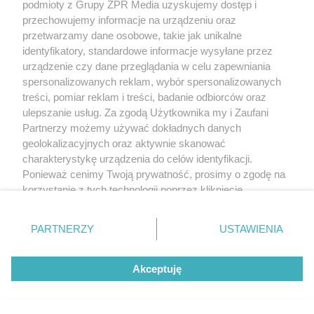
podmioty z Grupy ZPR Media uzyskujemy dostęp i
przechowujemy informacje na urządzeniu oraz
przetwarzamy dane osobowe, takie jak unikalne
identyfikatory, standardowe informacje wysyłane przez
urządzenie czy dane przeglądania w celu zapewniania
spersonalizowanych reklam, wybór spersonalizowanych
treści, pomiar reklam i treści, badanie odbiorców oraz
ulepszanie usług. Za zgodą Użytkownika my i Zaufani
Partnerzy możemy używać dokładnych danych
geolokalizacyjnych oraz aktywnie skanować
charakterystykę urządzenia do celów identyfikacji.
Ponieważ cenimy Twoją prywatność, prosimy o zgodę na
korzystanie z tych technologii poprzez kliknięcie
„Akceptuję”. Zgoda jest dobrowolna i zawsze możesz ją
zmienić/wycofać klikając przycisk ustawień prywatności
PARTNERZY
USTAWIENIA
znajdujący się w lewym dolnym rogu strony
. Niektóre
rodzaje przetwarzania danych nie wymagają zgody
Akceptuję
użytkownika, ale masz prawo sprzeciwić się takiemu
przetwarzaniu. Preferencje będą miały zastosowanie tylko
na tej witrynie.