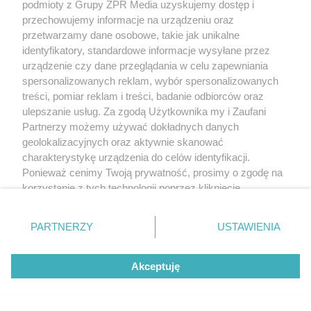
podmioty z Grupy ZPR Media uzyskujemy dostęp i
przechowujemy informacje na urządzeniu oraz
przetwarzamy dane osobowe, takie jak unikalne
identyfikatory, standardowe informacje wysyłane przez
urządzenie czy dane przeglądania w celu zapewniania
spersonalizowanych reklam, wybór spersonalizowanych
treści, pomiar reklam i treści, badanie odbiorców oraz
ulepszanie usług. Za zgodą Użytkownika my i Zaufani
Partnerzy możemy używać dokładnych danych
geolokalizacyjnych oraz aktywnie skanować
charakterystykę urządzenia do celów identyfikacji.
Ponieważ cenimy Twoją prywatność, prosimy o zgodę na
korzystanie z tych technologii poprzez kliknięcie
„Akceptuję”. Zgoda jest dobrowolna i zawsze możesz ją
zmienić/wycofać klikając przycisk ustawień prywatności
PARTNERZY
USTAWIENIA
znajdujący się w lewym dolnym rogu strony
. Niektóre
rodzaje przetwarzania danych nie wymagają zgody
Akceptuję
użytkownika, ale masz prawo sprzeciwić się takiemu
przetwarzaniu. Preferencje będą miały zastosowanie tylko
na tej witrynie.